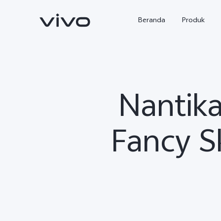
Beranda
Produk
Nantika
Fancy S
Y500
X300 Ultra
baru
baru