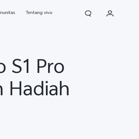
munitas
Tentang vivo
o S1 Pro
n Hadiah
d Pro
V70
V70 FE
baru
baru
baru