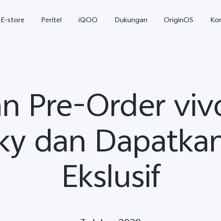
E-store
Peritel
iQOO
Dukungan
OriginOS
Ko
n Pre-Order viv
ky dan Dapatka
Ekslusif
T5
T5 Pro
Y31
baru
baru