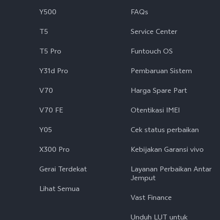
Y500
FAQs
T5
Service Center
T5 Pro
Funtouch OS
Y31d Pro
Pembaruan Sistem
V70
Harga Spare Part
V70 FE
Otentikasi IMEI
Y05
Cek status perbaikan
X300 Pro
Kebijakan Garansi vivo
Gerai Terdekat
Layanan Perbaikan Antar
Jemput
Lihat Semua
Vast Finance
Unduh LUT untuk