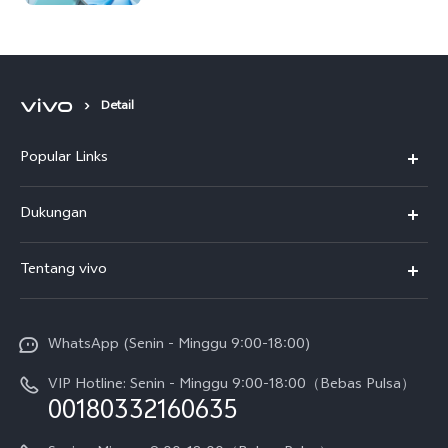
Detail
Popular Links
Y500
Dukungan
T5
FAQs
Tentang vivo
T5 Pro
Service Center
Info vivo
Y31d Pro
Funtouch OS
WhatsApp (Senin - Minggu 9:00-18:00)
Sejarah
V70
Pembaruan Sistem
VIP Hotline: Senin - Minggu 9:00-18:00（Bebas Pulsa）
Berita
V70 FE
00180332160635
Harga Spare Part
Karir
Y05