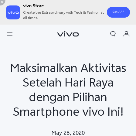
vivo Store
Get APP
Create the Extraordinary with Tech & Fashion at
all times.
Orderan saya
Keranjang
Masuk/Daftar
Maksimalkan Aktivitas
Akun Saya
Setelah Hari Raya
dengan Pilihan
Smartphone vivo Ini!
May 28, 2020