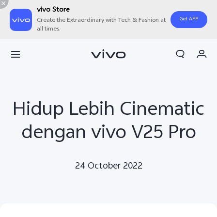
vivo Store
Get APP
Create the Extraordinary with Tech & Fashion at
all times.
Orderan saya
Keranjang
Masuk/Daftar
Hidup Lebih Cinematic
Akun Saya
dengan vivo V25 Pro
24 October 2022