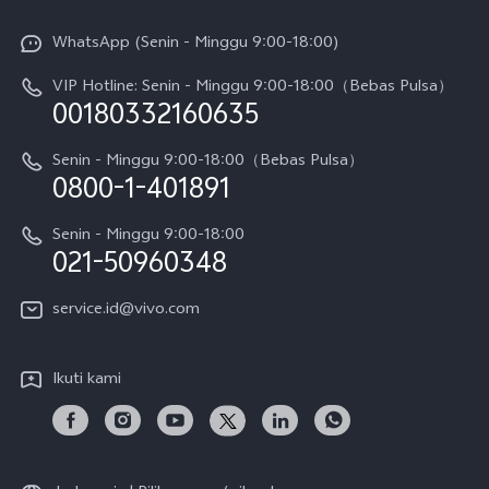
Info vivo
Y31d Pro
Funtouch OS
WhatsApp (Senin - Minggu 9:00-18:00)
Sejarah
V70
Pembaruan Sistem
VIP Hotline: Senin - Minggu 9:00-18:00（Bebas Pulsa）
Berita
V70 FE
00180332160635
Harga Spare Part
Karir
Y05
Senin - Minggu 9:00-18:00（Bebas Pulsa）
Otentikasi IMEI
0800-1-401891
Pemberitahuan Hukum
X300 Pro
Cek status perbaikan
Tentang Kami
Senin - Minggu 9:00-18:00
Gerai Terdekat
Kebijakan Garansi vivo
021-50960348
CSR
Lihat Semua
Layanan Perbaikan Antar Jemput
service.id@vivo.com
Pusat Privasi vivo
Vast Finance
Keberlanjutan
Ikuti kami
Unduh LUT untuk Memulihkan Log