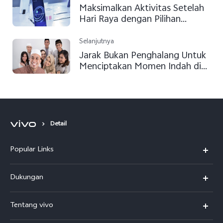
Maksimalkan Aktivitas Setelah
Hari Raya dengan Pilihan
Smartphone vivo Ini!
Selanjutnya
Jarak Bukan Penghalang Untuk
Menciptakan Momen Indah di
Hari Raya
Detail
Popular Links
Y500
Dukungan
T5
FAQs
Tentang vivo
T5 Pro
Service Center