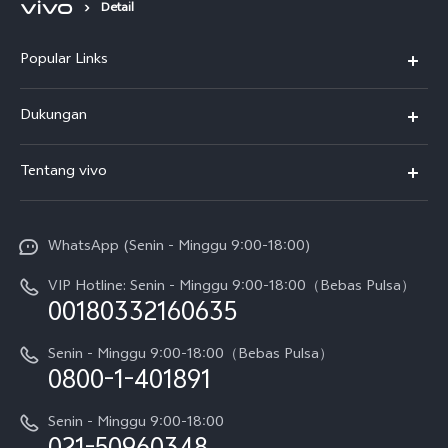
Detail
Popular Links
Y500
Dukungan
T5
FAQs
Tentang vivo
T5 Pro
Service Center
Info vivo
Y31d Pro
Funtouch OS
WhatsApp (Senin - Minggu 9:00-18:00)
Sejarah
V70
Pembaruan Sistem
VIP Hotline: Senin - Minggu 9:00-18:00（Bebas Pulsa）
Berita
V70 FE
00180332160635
Harga Spare Part
Karir
Y05
Senin - Minggu 9:00-18:00（Bebas Pulsa）
Otentikasi IMEI
0800-1-401891
Pemberitahuan Hukum
X300 Pro
Cek status perbaikan
Tentang Kami
Senin - Minggu 9:00-18:00
Gerai Terdekat
Kebijakan Garansi vivo