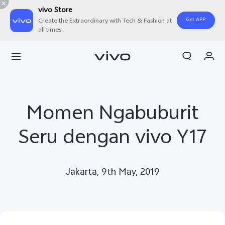
vivo Store
Get APP
Create the Extraordinary with Tech & Fashion at
all times.
Orderan saya
Keranjang
Masuk/Daftar
Momen Ngabuburit
Akun Saya
Seru dengan vivo Y17
Jakarta, 9th May, 2019