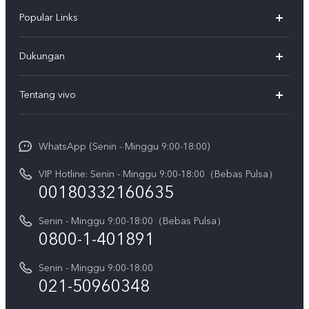
Popular Links
Y500
Dukungan
T5
FAQs
Tentang vivo
T5 Pro
Service Center
Info vivo
Y31d Pro
Funtouch OS
WhatsApp (Senin - Minggu 9:00-18:00)
Sejarah
V70
Pembaruan Sistem
VIP Hotline: Senin - Minggu 9:00-18:00（Bebas Pulsa）
Berita
V70 FE
00180332160635
Harga Spare Part
Karir
Y05
Senin - Minggu 9:00-18:00（Bebas Pulsa）
Otentikasi IMEI
Pemberitahuan Hukum
0800-1-401891
X300 Pro
Cek status perbaikan
Tentang Kami
Senin - Minggu 9:00-18:00
Gerai Terdekat
Kebijakan Garansi vivo
021-50960348
CSR
Lihat Semua
Layanan Perbaikan Antar Jemput