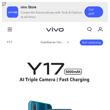
vivo Store
Get
Create the Extraordinary with Tech & Fashion
APP
at all times.
Orderan saya
Keranjang
Y17
Gambaran Umum
Masuk/Daftar
Beli sekarang
Akun Saya
Parameter