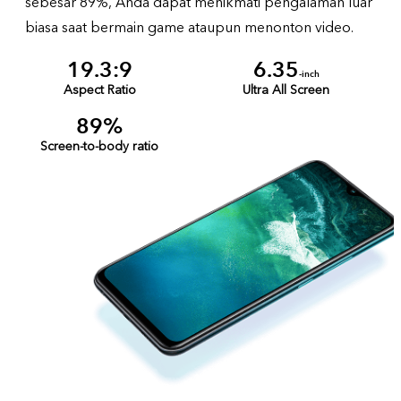
sebesar 89%, Anda dapat menikmati pengalaman luar
biasa saat bermain game ataupun menonton video.
19.3:9
6.35
-inch
Aspect Ratio
Ultra All Screen
89%
Screen-to-body ratio