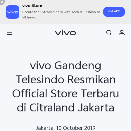
vivo Store
Get APP
Create the Extraordinary with Tech & Fashion at
all times.
Orderan saya
Keranjang
Masuk/Daftar
vivo Gandeng
Akun Saya
Telesindo Resmikan
Official Store Terbaru
di Citraland Jakarta
Jakarta, 10 October 2019