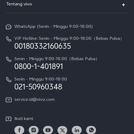
Tentang vivo
T5 Pro
Service Center
Info vivo
Y31d Pro
Funtouch OS
WhatsApp (Senin - Minggu 9:00-18:00)
Sejarah
V70
Pembaruan Sistem
VIP Hotline: Senin - Minggu 9:00-18:00（Bebas Pulsa）
Berita
V70 FE
00180332160635
Harga Spare Part
Karir
Y05
Senin - Minggu 9:00-18:00（Bebas Pulsa）
Otentikasi IMEI
0800-1-401891
Pemberitahuan Hukum
X300 Pro
Cek status perbaikan
Tentang Kami
Senin - Minggu 9:00-18:00
Gerai Terdekat
Kebijakan Garansi vivo
021-50960348
CSR
Lihat Semua
Layanan Perbaikan Antar Jemput
service.id@vivo.com
Pusat Privasi vivo
Vast Finance
Keberlanjutan
Ikuti kami
Unduh LUT untuk Memulihkan Log