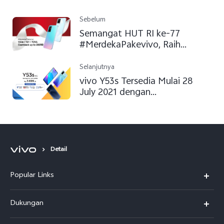
Sebelum
Semangat HUT RI ke-77
#MerdekaPakevivo, Raih
Cashback Sekarang!
Selanjutnya
vivo Y53s Tersedia Mulai 28
July 2021 dengan
Pengembangan Spesifikasi
pada Y-Series
Detail
Popular Links
Y500
Dukungan
T5
FAQs