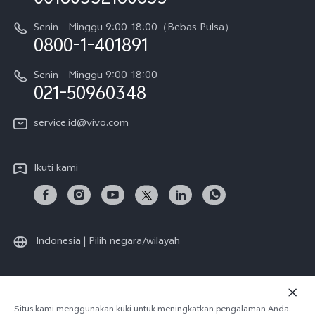
Harga Spare Part
Karir
Y05
Senin - Minggu 9:00-18:00（Bebas Pulsa）
Otentikasi IMEI
0800-1-401891
Pemberitahuan Hukum
X300 Pro
Cek status perbaikan
Tentang Kami
Senin - Minggu 9:00-18:00
Gerai Terdekat
Kebijakan Garansi vivo
021-50960348
CSR
Lihat Semua
Layanan Perbaikan Antar Jemput
service.id@vivo.com
Pusat Privasi vivo
Vast Finance
Keberlanjutan
Ikuti kami
Unduh LUT untuk Memulihkan Log
Indonesia | Pilih negara/wilayah
© 2026 vivo Mobile Communication Co., Ltd. Semua hak dilindungi
Situs kami menggunakan kuki untuk meningkatkan pengalaman Anda.