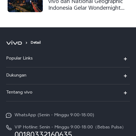
vivo dan National Geographic
Indonesia Gelar Wondernight
Indonesia V17 Pro Photo
Competition
Detail
Popular Links
Y500
Dukungan
T5
FAQs
Tentang vivo
T5 Pro
Service Center
Info vivo
Y31d Pro
Funtouch OS
WhatsApp (Senin - Minggu 9:00-18:00)
Sejarah
V70
Pembaruan Sistem
VIP Hotline: Senin - Minggu 9:00-18:00（Bebas Pulsa）
Berita
V70 FE
00180332160635