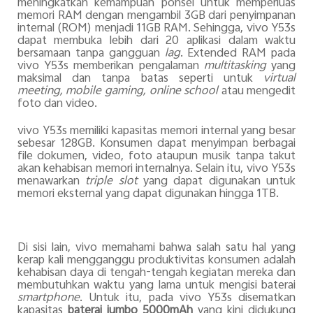
meningkatkan kemampuan ponsel untuk memperluas
memori RAM dengan mengambil 3GB dari penyimpanan
internal (ROM) menjadi 11GB RAM. Sehingga, vivo Y53s
dapat membuka lebih dari 20 aplikasi dalam waktu
bersamaan tanpa gangguan
lag
. Extended RAM pada
vivo Y53s memberikan pengalaman
multitasking
yang
maksimal dan tanpa batas seperti untuk
virtual
meeting, mobile gaming, online school
atau mengedit
foto dan video.
vivo Y53s memiliki kapasitas memori internal yang besar
sebesar 128GB. Konsumen dapat menyimpan berbagai
file dokumen, video, foto ataupun musik tanpa takut
akan kehabisan memori internalnya. Selain itu, vivo Y53s
menawarkan
triple slot
yang dapat digunakan untuk
memori eksternal yang dapat digunakan hingga 1TB.
Di sisi lain, vivo memahami bahwa salah satu hal yang
kerap kali mengganggu produktivitas konsumen adalah
kehabisan daya di tengah-tengah kegiatan mereka dan
membutuhkan waktu yang lama untuk mengisi baterai
smartphone
. Untuk itu, pada vivo Y53s disematkan
kapasitas
baterai jumbo 5000mAh
yang kini didukung