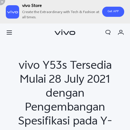
vivo Store
Get APP
Create the Extraordinary with Tech & Fashion at
all times.
Orderan saya
Keranjang
Masuk/Daftar
vivo Y53s Tersedia
Akun Saya
Mulai 28 July 2021
dengan
Pengembangan
Spesifikasi pada Y-