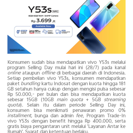
Konsumen sudah bisa mendapatkan vivo Y53s melalui
program Selling Day mulai hari ini (28/7) pada kanal
online
ataupun
offline
di berbagai daerah di Indonesia.
Setiap pembelian vivo Y53s, konsumen mendapatkan
paket
bundling
kartu Indosat dengan kuota hingga 181
GB setahun hanya cukup dengan mengisi pulsa sebesar
Rp 50.000,- per bulan dan bisa mendapatkan kuota
sebesar 15GB (10GB
main quota
+ 5GB
streaming
quota
). Selain itu dalam periode Selling Day ini,
konsumen bisa menikmati penawaran promo 0%
installment,
bunga dan admin
fee
, Program Trade-In
vivo Y53s dengan benefit hingga Rp 400.000, serta
gratis biaya pengantaran unit melalui 'Layanan Antar ke
Rumah'. Syarat dan ketentuan berlaku.