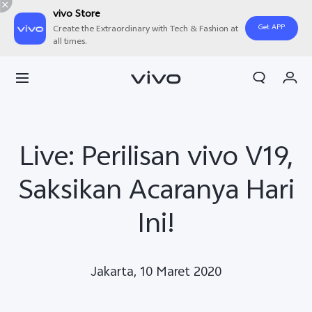
vivo Store
Get APP
Create the Extraordinary with Tech & Fashion at
all times.
Orderan saya
Keranjang
Masuk/Daftar
Live: Perilisan vivo V19,
Akun Saya
Saksikan Acaranya Hari
Ini!
Jakarta, 10 Maret 2020