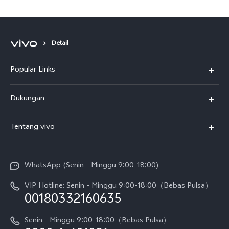
Terjangkau
Detail
Popular Links
Y500
Dukungan
T5
FAQs
Tentang vivo
T5 Pro
Service Center
Info vivo
Y31d Pro
Funtouch OS
WhatsApp (Senin - Minggu 9:00-18:00)
Sejarah
V70
Pembaruan Sistem
VIP Hotline: Senin - Minggu 9:00-18:00（Bebas Pulsa）
Berita
V70 FE
00180332160635
Harga Spare Part
Karir
Y05
Senin - Minggu 9:00-18:00（Bebas Pulsa）
Otentikasi IMEI