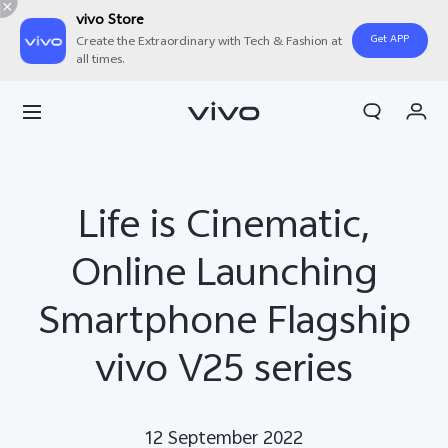
vivo Store
Get APP
Create the Extraordinary with Tech & Fashion at
all times.
Orderan saya
Keranjang
Masuk/Daftar
Life is Cinematic,
Akun Saya
Online Launching
Smartphone Flagship
vivo V25 series
12 September 2022