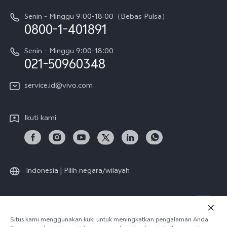
Karir
Y05
Senin - Minggu 9:00-18:00（Bebas Pulsa）
Otentikasi IMEI
0800-1-401891
Pemberitahuan Hukum
X300 Pro
Cek status perbaikan
Tentang Kami
Senin - Minggu 9:00-18:00
Gerai Terdekat
Kebijakan Garansi vivo
021-50960348
CSR
Lihat Semua
Layanan Perbaikan Antar Jemput
service.id@vivo.com
Pusat Privasi vivo
Vast Finance
Keberlanjutan
Ikuti kami
Unduh LUT untuk Memulihkan Log
Indonesia | Pilih negara/wilayah
© 2026 vivo Mobile Communication Co., Ltd. Semua hak dilindungi
Situs kami menggunakan kuki untuk meningkatkan pengalaman Anda.
undang-undang.