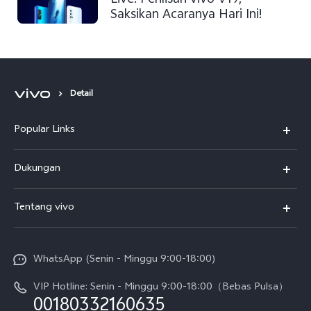
Saksikan Acaranya Hari Ini!
Detail
Popular Links
Y500
Dukungan
T5
FAQs
Tentang vivo
T5 Pro
Service Center
Info vivo
Y31d Pro
Funtouch OS
WhatsApp (Senin - Minggu 9:00-18:00)
Sejarah
V70
Pembaruan Sistem
VIP Hotline: Senin - Minggu 9:00-18:00（Bebas Pulsa）
Berita
V70 FE
00180332160635
Harga Spare Part