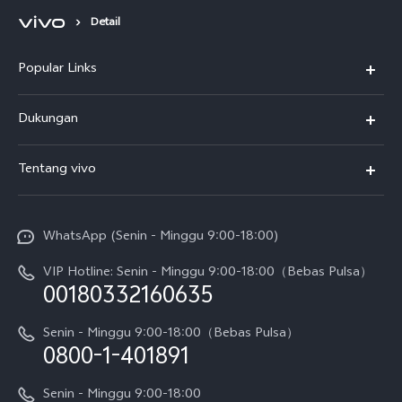
Detail
Popular Links
Y500
Dukungan
T5
FAQs
Tentang vivo
T5 Pro
Service Center
Info vivo
Y31d Pro
Funtouch OS
WhatsApp (Senin - Minggu 9:00-18:00)
Sejarah
V70
Pembaruan Sistem
VIP Hotline: Senin - Minggu 9:00-18:00（Bebas Pulsa）
Berita
V70 FE
00180332160635
Harga Spare Part
Karir
Y05
Senin - Minggu 9:00-18:00（Bebas Pulsa）
Otentikasi IMEI
0800-1-401891
Pemberitahuan Hukum
X300 Pro
Cek status perbaikan
Tentang Kami
Senin - Minggu 9:00-18:00
Gerai Terdekat