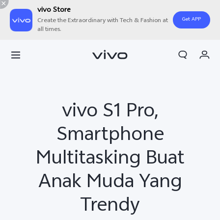
vivo Store
Get APP
Create the Extraordinary with Tech & Fashion at
all times.
Orderan saya
Keranjang
Masuk/Daftar
vivo S1 Pro,
Akun Saya
Smartphone
Multitasking Buat
Anak Muda Yang
Trendy