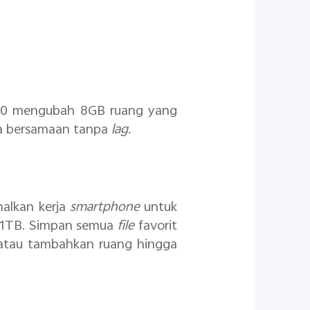
 3.0 mengubah 8GB ruang yang
ra bersamaan tanpa
lag
.
malkan kerja
smartphone
untuk
a 1TB. Simpan semua
file
favorit
 atau tambahkan ruang hingga