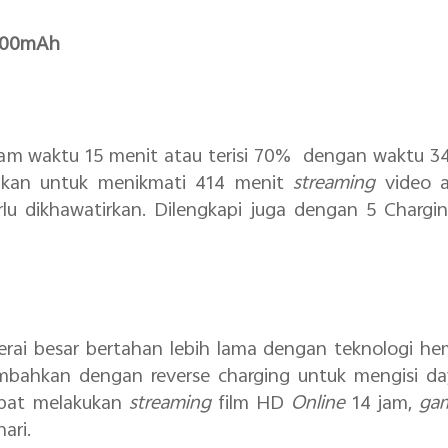
5000mAh
alam waktu 15 menit atau terisi 70% dengan waktu 3
akan untuk menikmati 414 menit
streaming
video 
rlu dikhawatirkan. Dilengkapi juga dengan 5 Charg
erai besar bertahan lebih lama dengan teknologi he
tambahkan dengan reverse charging untuk mengisi d
apat melakukan
streaming
film HD
Online
14 jam,
ga
ari.