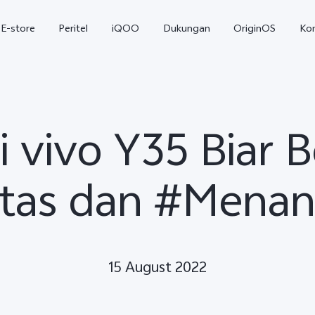
E-store
Peritel
iQOO
Dukungan
OriginOS
Ko
ki vivo Y35 Biar 
vitas dan #Mena
T5
T5 Pro
Y31
baru
baru
15 August 2022