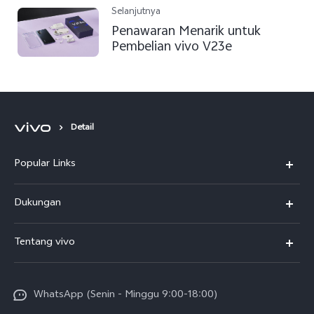
Selanjutnya
Penawaran Menarik untuk
Pembelian vivo V23e
Detail
Popular Links
Y500
Dukungan
T5
FAQs
Tentang vivo
T5 Pro
Service Center
Info vivo
Y31d Pro
Funtouch OS
WhatsApp (Senin - Minggu 9:00-18:00)
Sejarah
V70