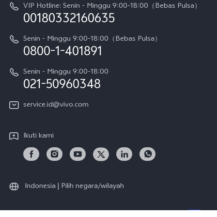
Pembaruan Sistem
VIP Hotline: Senin - Minggu 9:00-18:00（Bebas Pulsa）
Berita
V70 FE
00180332160635
Harga Spare Part
Karir
Y05
Senin - Minggu 9:00-18:00（Bebas Pulsa）
Otentikasi IMEI
0800-1-401891
Pemberitahuan Hukum
X300 Pro
Cek status perbaikan
Tentang Kami
Senin - Minggu 9:00-18:00
Gerai Terdekat
Kebijakan Garansi vivo
021-50960348
CSR
Lihat Semua
Layanan Perbaikan Antar Jemput
service.id@vivo.com
Pusat Privasi vivo
Vast Finance
Keberlanjutan
Ikuti kami
Unduh LUT untuk Memulihkan Log
Indonesia | Pilih negara/wilayah