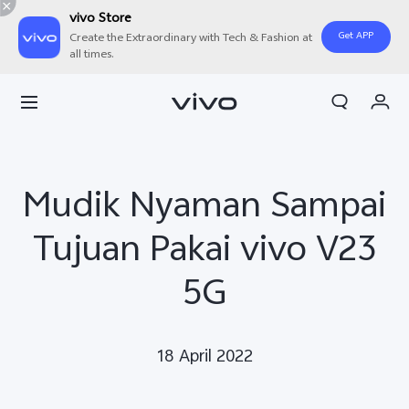
vivo Store
Get APP
Create the Extraordinary with Tech & Fashion at
all times.
Orderan saya
Keranjang
Masuk/Daftar
Mudik Nyaman Sampai
Akun Saya
Tujuan Pakai vivo V23
5G
18 April 2022