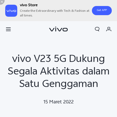
vivo Store
Get APP
Create the Extraordinary with Tech & Fashion at
all times.
Orderan saya
Keranjang
Masuk/Daftar
vivo V23 5G Dukung
Akun Saya
Segala Aktivitas dalam
Satu Genggaman
15 Maret 2022