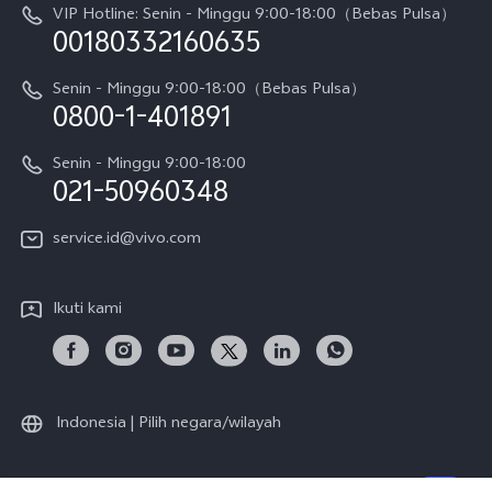
Pembaruan Sistem
VIP Hotline: Senin - Minggu 9:00-18:00（Bebas Pulsa）
Berita
V70 FE
00180332160635
Harga Spare Part
Karir
Y05
Senin - Minggu 9:00-18:00（Bebas Pulsa）
Otentikasi IMEI
0800-1-401891
Pemberitahuan Hukum
X300 Pro
Cek status perbaikan
Tentang Kami
Senin - Minggu 9:00-18:00
Gerai Terdekat
Kebijakan Garansi vivo
021-50960348
CSR
Lihat Semua
Layanan Perbaikan Antar Jemput
service.id@vivo.com
Pusat Privasi vivo
Vast Finance
Keberlanjutan
Ikuti kami
Unduh LUT untuk Memulihkan Log
Indonesia | Pilih negara/wilayah