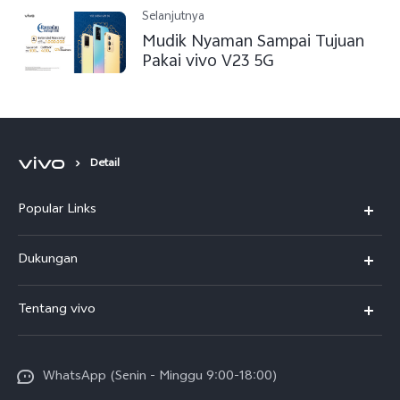
Selanjutnya
Mudik Nyaman Sampai Tujuan
Pakai vivo V23 5G
Detail
Popular Links
Y500
Dukungan
T5
FAQs
Tentang vivo
T5 Pro
Service Center
Info vivo
Y31d Pro
Funtouch OS
WhatsApp (Senin - Minggu 9:00-18:00)
Sejarah
V70