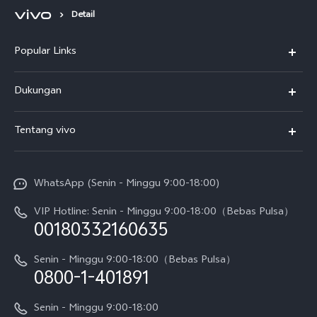
Detail
Popular Links
Y500
Dukungan
T5
FAQs
Tentang vivo
T5 Pro
Service Center
Info vivo
Y31d Pro
Funtouch OS
WhatsApp (Senin - Minggu 9:00-18:00)
Sejarah
V70
Pembaruan Sistem
VIP Hotline: Senin - Minggu 9:00-18:00（Bebas Pulsa）
Berita
V70 FE
00180332160635
Harga Spare Part
Karir
Y05
Senin - Minggu 9:00-18:00（Bebas Pulsa）
Otentikasi IMEI
0800-1-401891
Pemberitahuan Hukum
X300 Pro
Cek status perbaikan
Tentang Kami
Senin - Minggu 9:00-18:00
Gerai Terdekat