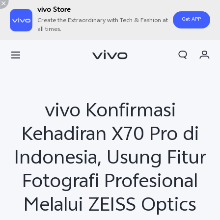
vivo Store
Get APP
Create the Extraordinary with Tech & Fashion at
all times.
Orderan saya
Keranjang
Masuk/Daftar
vivo Konfirmasi
Akun Saya
Kehadiran X70 Pro di
Indonesia, Usung Fitur
Fotografi Profesional
Melalui ZEISS Optics