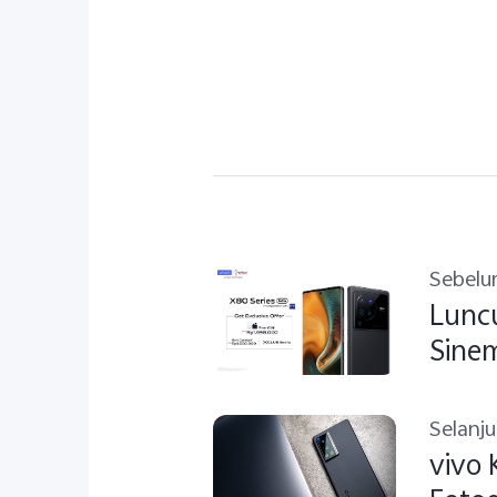
Sebel
Luncu
Sine
Selanj
vivo 