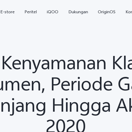
E-store
Peritel
iQOO
Dukungan
OriginOS
Ko
 Kenyamanan Kl
men, Periode G
njang Hingga Ak
T5
T5 Pro
Y31
baru
baru
2020