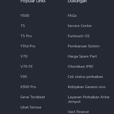
Popular Links
Dukungan
Y500
FAQs
T5
Service Center
T5 Pro
Funtouch OS
Y31d Pro
Pembaruan Sistem
V70
Harga Spare Part
V70 FE
Otentikasi IMEI
Y05
Cek status perbaikan
X300 Pro
Kebijakan Garansi vivo
Gerai Terdekat
Layanan Perbaikan Antar
Jemput
Lihat Semua
Vast Finance