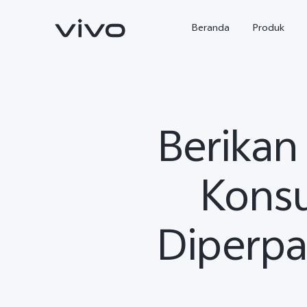
Beranda
Produk
Berikan
Konsu
Diperpa
Y500
X300 Ultra
baru
baru