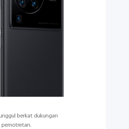
i unggul berkat dukungan
p pemotretan.