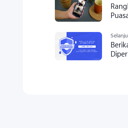
Rangk
Puas
Selanj
Berik
Diper