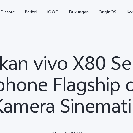
E-store
Peritel
iQOO
Dukungan
OriginOS
Ko
kan vivo X80 Ser
phone Flagship 
Kamera Sinemati
T5
T5 Pro
Y31
baru
baru