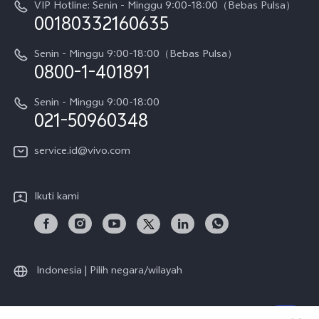
VIP Hotline: Senin - Minggu 9:00-18:00（Bebas Pulsa）
Berita
V70 FE
00180332160635
Harga Spare Part
Karir
Y05
Senin - Minggu 9:00-18:00（Bebas Pulsa）
Otentikasi IMEI
0800-1-401891
Pemberitahuan Hukum
X300 Pro
Cek status perbaikan
Tentang Kami
Senin - Minggu 9:00-18:00
Gerai Terdekat
Kebijakan Garansi vivo
021-50960348
CSR
Lihat Semua
Layanan Perbaikan Antar Jemput
service.id@vivo.com
Pusat Privasi vivo
Vast Finance
Keberlanjutan
Ikuti kami
Unduh LUT untuk Memulihkan Log
Indonesia | Pilih negara/wilayah