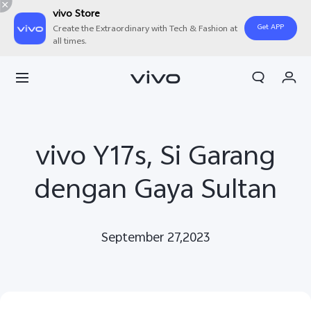
vivo Store
Get APP
Create the Extraordinary with Tech & Fashion at
all times.
Orderan saya
Keranjang
Masuk/Daftar
vivo Y17s, Si Garang
Akun Saya
dengan Gaya Sultan
September 27,2023