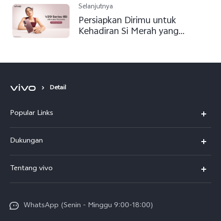
Selanjutnya
Persiapkan Dirimu untuk
Kehadiran Si Merah yang
Menawan, Smartphone Terbaru
dari Seri V vivo
Detail
Popular Links
Y500
Dukungan
T5
FAQs
Tentang vivo
T5 Pro
Service Center
Info vivo
Y31d Pro
Funtouch OS
WhatsApp (Senin - Minggu 9:00-18:00)
Sejarah
V70
Pembaruan Sistem