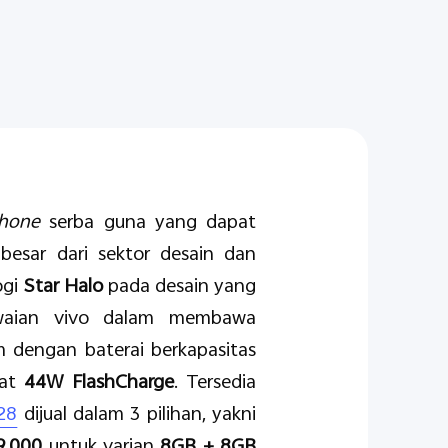
phone
serba guna yang dapat
sar dari sektor desain dan
ogi
Star Halo
pada desain yang
awaian vivo dalam membawa
m dengan baterai berkapasitas
pat
44W FlashCharge
. Tersedia
28
dijual dalam 3 pilihan, yakni
9.000
untuk varian
8GB + 8GB