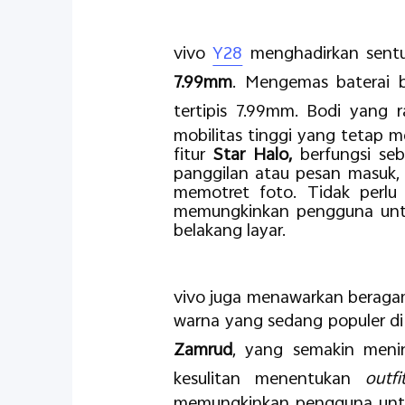
vivo
Y28
menghadirkan sent
7.99mm
. Mengemas baterai b
tertipis 7.99mm. Bodi yang
mobilitas tinggi yang tetap 
fitur
Star Halo,
berfungsi se
panggilan atau pesan masuk, 
memotret foto. Tidak perlu 
memungkinkan pengguna untuk
belakang layar.
vivo juga menawarkan beragam 
warna yang sedang populer di
Zamrud
, yang semakin meni
kesulitan menentukan
outf
memungkinkan pengguna untu