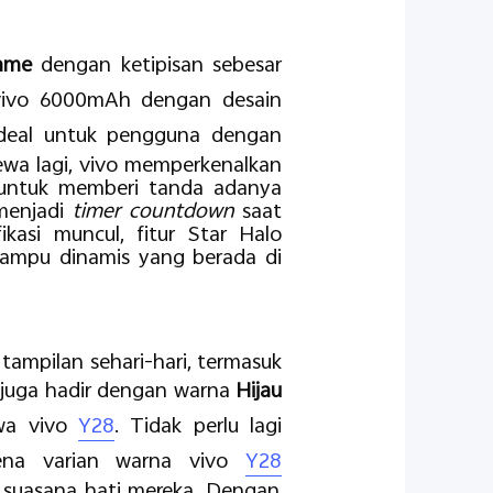
rame
dengan ketipisan sebesar
ivo 6000mAh dengan desain
ideal untuk pengguna dengan
ewa lagi, vivo memperkenalkan
p untuk memberi tanda adanya
 menjadi
timer countdown
saat
kasi muncul, fitur Star Halo
lampu dinamis yang berada di
tampilan sehari-hari, termasuk
juga hadir dengan warna
Hijau
awa vivo
Y28
. Tidak perlu lagi
rena varian warna vivo
Y28
 suasana hati mereka. Dengan