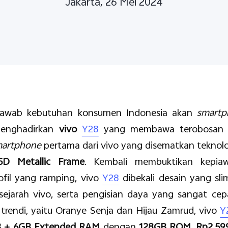
Jakarta, 26 Mei 2024
awab kebutuhan konsumen Indonesia akan
smart
 menghadirkan
vivo
Y28
yang membawa terobosan be
martphone
pertama dari vivo yang disematkan teknol
.5D Metallic Frame
. Kembali membuktikan kepi
fil yang ramping, vivo
Y28
dibekali desain yang sli
sejarah vivo, serta pengisian daya yang sangat ce
trendi, yaitu Oranye Senja dan Hijau Zamrud, vivo
Y
 + 6GB Extended RAM
dengan
128GB ROM
,
Rp2.59