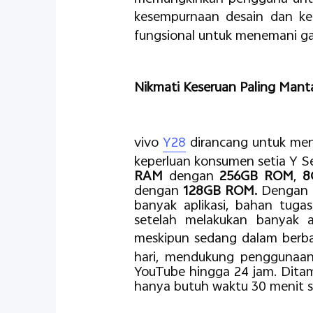
kesempurnaan desain dan ke
fungsional untuk menemani g
Nikmati Keseruan Paling Manta
vivo
Y28
dirancang untuk men
keperluan konsumen setia Y Se
RAM
dengan
256GB ROM
,
8
dengan
128GB ROM.
Dengan k
banyak aplikasi, bahan tuga
setelah melakukan banyak 
meskipun sedang dalam berba
hari, mendukung penggunaa
YouTube hingga 24 jam. Dita
hanya butuh waktu 30 menit s