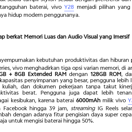
tangguhan baterai, vivo
Y28
menjadi pilihan yang
aya hidup modern penggunanya.
p berkat Memori Luas dan Audio Visual yang Imersif
yempurnakan kebutuhan produktivitas dan hiburan
ries, vivo menghadirkan tiga opsi varian memori, di 
GB + 8GB Extended RAM
dengan
128GB ROM
, d
apasitas penyimpanan yang besar, pengguna lebih l
s kuliah, dan dokumen pekerjaan tanpa takut kine
aktivitas berat. Pengguna juga dapat lebih te
gai kesibukan, karena baterai
6000mAh
milik vivo
Y
n Facebook hingga 39 jam,
streaming
IG Reels sel
mbah dengan adanya fitur pengisian daya super cep
aja untuk mengisi baterai hingga 50%.