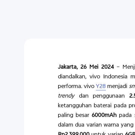
Jakarta, 26 Mei 2024
– Menj
diandalkan, vivo Indonesia
performa. vivo
Y28
menjadi
s
trendy
dan penggunaan
2
ketangguhan baterai pada pro
paling besar
6000mAh
pada 
dalam dua varian warna yang 
Rp2.399.000
untuk varian
6GB