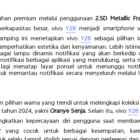
uhan premium melalui penggunaan
2.5D Metallic F
erkapasitas besar, vivo
Y28
menjadi
smartphone
v
 ramping ini menetapkan vivo
Y28
sebagai pilihan 
memperhatikan estetika dan kenyamanan. Lebih istim
bagai lampu dinamis notifikasi yang akan berkedi
notifikasi berbagai aplikasi yang mendukung, serta
lagi menatap layar ponsel untuk menunggu notifi
 memantau notifikasi secara menyeluruh melalui 
pilihan warna yang trendi untuk melengkapi koleksi 
 tahun 2024, yakni
Oranye Senja
. Selain itu, vivo
Y28
ngkatkan kepercayaan diri pengguna saat memb
it
yang cocok untuk berbagai kesempatan, ka
k selalu tampil
stylish
sesuai dengan preferensi dan