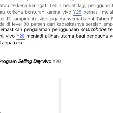
atau terkena keringat. Lebih hebat lagi, pengguna
tau terkena benturan karena vivo
Y28
berhasil melal
ter. Di samping itu, vivo juga menyematkan
4 Tahun P
da di level 80 persen dari kapasitasnya setelah e
emastikan pengalaman penggunaan
smartphone
te
ni, vivo
Y28
menjadi pilihan utama bagi pengguna 
tanpa cela.
 Program
Selling Day
vivo
Y28