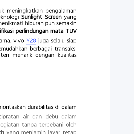
uk meningkatkan pengalaman
knologi
Sunlight Screen
yang
menikmati hiburan pun semakin
tifikasi perlindungan mata TUV
lama. vivo
Y28
juga selalu siap
udahkan berbagai transaksi
en menarik dengan kualitas
oritaskan durabilitas di dalam
ipratan air dan debu dalam
giatan tanpa terbebani oleh
ch
yang menjamin layar tetap