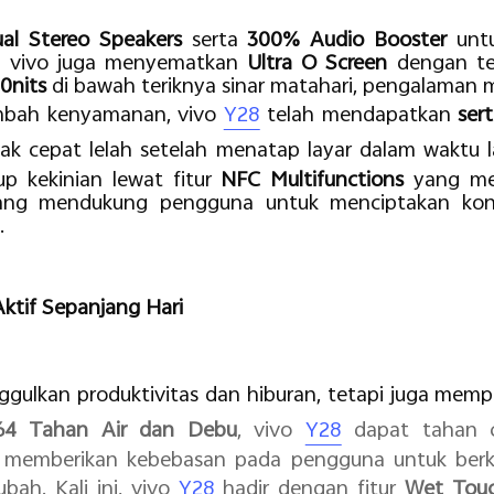
al Stereo Speakers
serta
300% Audio Booster
unt
i. vivo juga menyematkan
Ultra O Screen
dengan te
0nits
di bawah teriknya sinar matahari, pengalaman 
bah kenyamanan, vivo
Y28
telah mendapatkan
ser
ak cepat lelah setelah menatap layar dalam waktu 
p kekinian lewat fitur
NFC Multifunctions
yang mem
ang mendukung pengguna untuk menciptakan kont
.
ktif Sepanjang Hari
ulkan produktivitas dan hiburan, tetapi juga mempri
64 Tahan Air dan Debu
, vivo
Y28
dapat tahan c
g memberikan kebebasan pada pengguna untuk berke
bah. Kali ini, vivo
Y28
hadir dengan fitur
Wet Tou