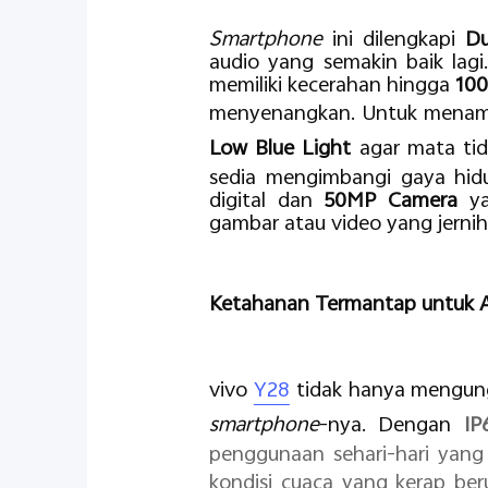
Smartphone
ini dilengkapi
Du
audio yang semakin baik lag
memiliki kecerahan hingga
100
menyenangkan. Untuk menam
Low Blue Light
agar mata tid
sedia mengimbangi gaya hidu
digital dan
50MP Camera
y
gambar atau video yang jernih
Ketahanan Termantap untuk A
vivo
Y28
tidak hanya mengungg
smartphone
-nya. Dengan
IP
penggunaan sehari-hari yan
kondisi cuaca yang kerap beru