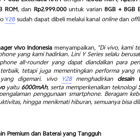
B ROM
, dan
Rp2.999.000
untuk varian
8GB + 8GB 
ivo
Y28
sudah dapat dibeli melalui kanal
online
dan
offl
ager vivo Indonesia
menyampaikan,
"Di vivo, kami
phone yang kami hadirkan. Lini Y Series selalu ber
phone all-rounder yang dapat diandalkan para pe
terbaik, tetapi juga mementingkan performa ya
 yang digemari. vivo
Y28
menghadirkan
desain 
ivo
yaitu
6000mAh
, serta memperkenalkan teknologi
ngalaman penggunaan smartphone. Beragam kebut
tivitas, hingga menikmati hiburan, semuanya bisa di
in Premium dan Baterai yang Tangguh