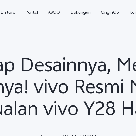
E-store
Peritel
iQOO
Dukungan
OriginOS
Ko
p Desainnya, M
nya! vivo Resmi
alan vivo Y28 Ha
T5
T5 Pro
Y31
baru
baru