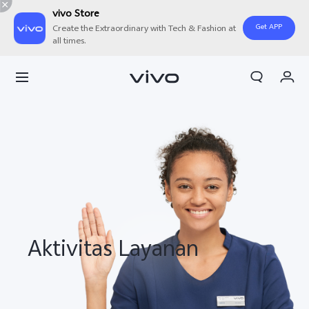
vivo Store
Get APP
Create the Extraordinary with Tech & Fashion at
all times.
Orderan saya
Keranjang
Masuk/Daftar
Akun Saya
Aktivitas Layanan