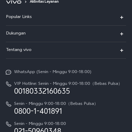
Aktivitas Layanan
Popular Links
Y500
Dukungan
T5
FAQs
Tentang vivo
T5 Pro
Service Center
Info vivo
Y31d Pro
Funtouch OS
WhatsApp (Senin - Minggu 9:00-18:00)
Sejarah
V70
Pembaruan Sistem
VIP Hotline: Senin - Minggu 9:00-18:00（Bebas Pulsa）
Berita
V70 FE
00180332160635
Harga Spare Part
Karir
Y05
Senin - Minggu 9:00-18:00（Bebas Pulsa）
Otentikasi IMEI
0800-1-401891
Pemberitahuan Hukum
X300 Pro
Cek status perbaikan
Tentang Kami
Senin - Minggu 9:00-18:00
Gerai Terdekat
Kebijakan Garansi vivo