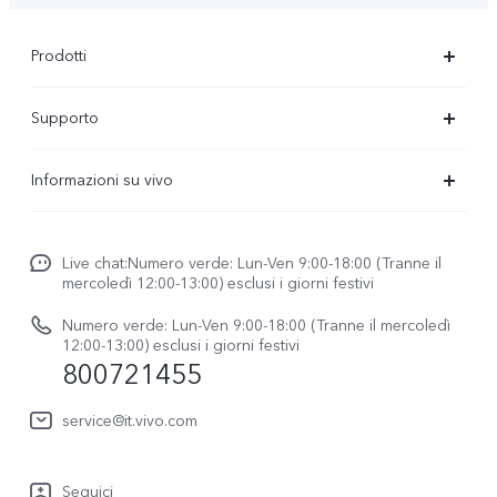
Prodotti
X300-Ultra (NEW)
Supporto
X300 Pro
FAQs
Informazioni su vivo
X300
Centro Assistenza
Newsroom
V70
Funtouch OS
Live chat:Numero verde: Lun-Ven 9:00-18:00 (Tranne il
Lavori con noi
V70 FE
mercoledì 12:00-13:00) esclusi i giorni festivi
Autenticazione IMEI
Netiquette vivo
vivo Watch GT 2
Numero verde: Lun-Ven 9:00-18:00 (Tranne il mercoledì
Aggiornamento del sistema
12:00-13:00) esclusi i giorni festivi
Note legali
800721455
Y31 5G
Manuale utente
Chi siamo
vivo Buds Air3
service@it.vivo.com
Informazioni sulla Garanzia
Sostenibilità
Scarica le LUT per il ripristino di Log
Seguici
Centro per la privacy di vivo