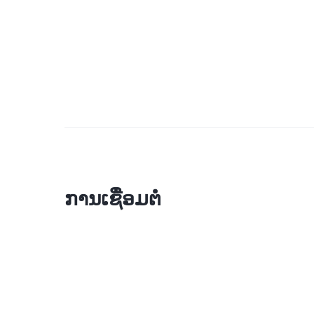
ການເຊື່ອມຕໍ່