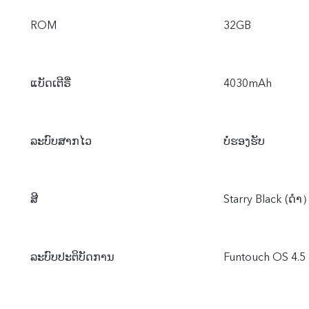
ROM
32GB
ແບັດເຕີຣີ່
4030mAh
ລະບົບສາກໄວ
ບໍ່ຮອງຮັບ
ສີ
Starry Black (ດຳ
ລະບົບປະຕິບັດການ
Funtouch OS 4.5