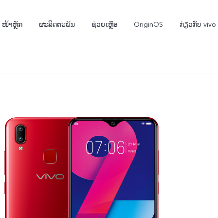
ໜ້າຫຼັກ
ຜະລິດຕະພັນ
ຊ່ວຍເຫຼືອ
OriginOS
ກ່ຽວກັບ vivo