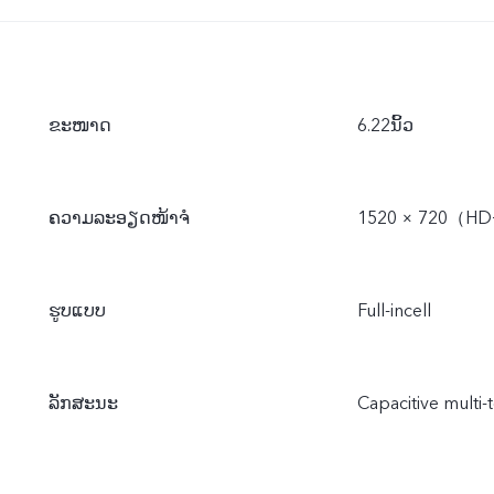
ຂະໜາດ
6.22ນິ້ວ
ຄວາມລະອຽດໜ້າຈໍ
1520 × 720（H
ຮູບແບບ
Full-incell
ລັກສະນະ
Capacitive multi-