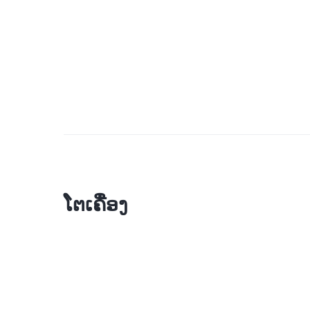
ໂຕເຄື່ອງ