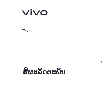
Y93
ສີຜະລິດຕະພັນ
X60 Pro 5G