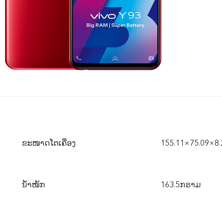
ຂະໜາດໂຕເຄື່ອງ
155.11×75.09×8
ນ້ຳໜັກ
163.5ກຣາມ