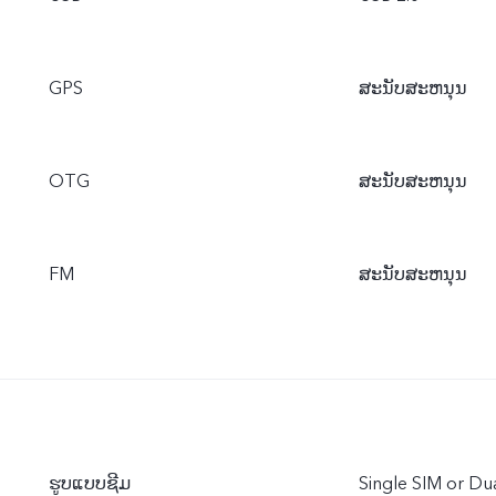
GPS
ສະນັບສະຫນຸນ
OTG
ສະນັບສະຫນຸນ
FM
ສະນັບສະຫນຸນ
ຮູບແບບຊີມ
Single SIM or D