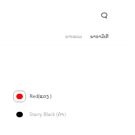
ພາບລວມ
ພາຣາມິເຕີ
Red(ແດງ )
Starry Black (ດຳ）