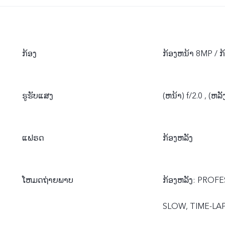
ກ້ອງ
ກ້ອງຫນ້າ 8MP / 
ຮູຮັບແສງ
(ຫນ້າ) f/2.0 , (
ແຟຣດ
ກ້ອງຫລັງ
ໂຫມດຖ່າຍພາບ
ກ້ອງຫລັງ: PROF
SLOW, TIME-LA