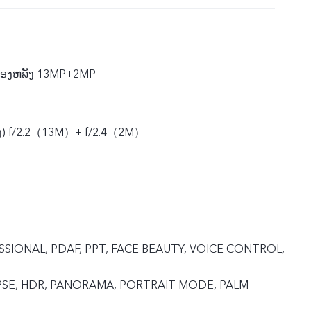
ກ້ອງຫລັງ 13MP+2MP
ຫລັງ) f/2.2（13M）+ f/2.4（2M）
ESSIONAL, PDAF, PPT, FACE BEAUTY, VOICE CONTROL,
PSE, HDR, PANORAMA, PORTRAIT MODE, PALM