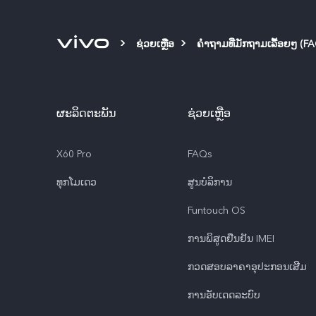
ຊ່ວຍເຫຼືອ
ຄຳຖາມທີ່ມັກຖາມເລື້ອຍໆ (F
ຜະລິດຕະພັນ
ຊ່ວຍເຫຼືອ
X60 Pro
FAQs
ທຸກໂມເດວ
ສູນບໍລິການ
Funtouch OS
ການພິສູດຢືນຢັນ IMEI
ກວດສອບລາຄາອຸປະກອນເສີມ
ການອັບເດດລະບົບ