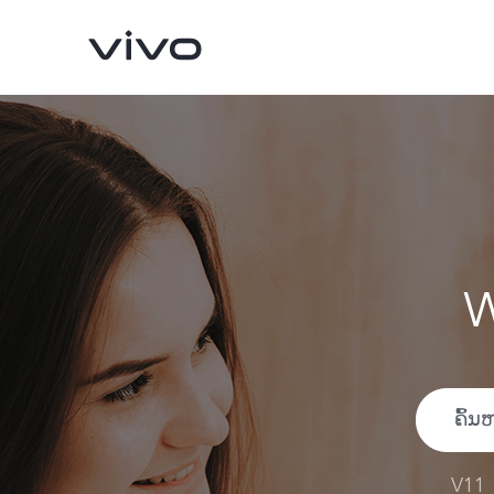
W
X60 Pro 5G
V11