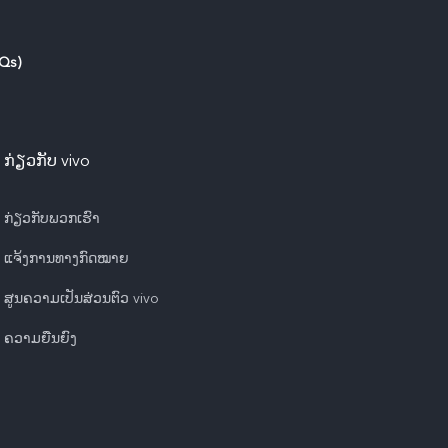
AQs)
ກ່ຽວກັບ vivo
ກ່ຽວ​ກັບ​ພວກ​ເຮົາ
ແຈ້ງ​ການ​ທາງ​ກົດ​ໝາຍ
ສູນຄວາມເປັນສ່ວນຕົວ vivo
ຄວາມຍືນຍົງ