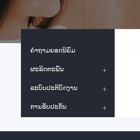
ຄຳຖາມຍອດນິຍົມ
ຜະລິດຕະພັນ
ລະບົບປະຕິບັດງານ
ການຮັບປະກັນ