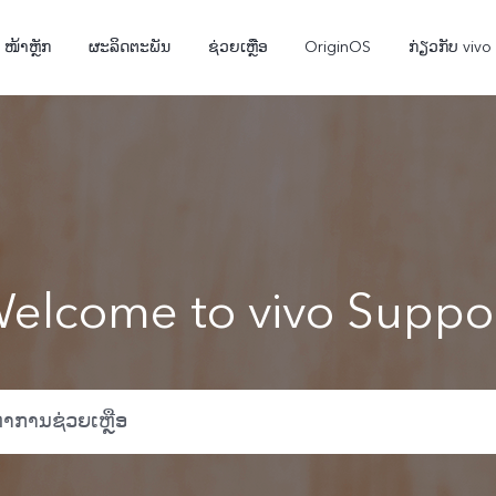
ໜ້າຫຼັກ
ຜະລິດຕະພັນ
ຊ່ວຍເຫຼືອ
OriginOS
ກ່ຽວກັບ vivo
elcome to vivo Suppo