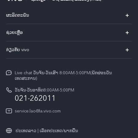
ຜະລິດຕະພັນ
X60 Pro
ຊ່ວຍເຫຼືອ
ທຸກໂມເດວ
FAQs
ກ່ຽວກັບ vivo
ສູນບໍລິການ
ກ່ຽວ​ກັບ​ພວກ​ເຮົາ
Funtouch OS
Live chat ວັນຈັນ-ວັນເສົາ 8:00AM-5:00PM(ພັກຜ່ອນວັນ
ແຈ້ງ​ການ​ທາງ​ກົດ​ໝາຍ
ເທດສະການ)
ການພິສູດຢືນຢັນ IMEI
ສູນຄວາມເປັນສ່ວນຕົວ vivo
ວັນຈັນ-ວັນອາທິດ8:00AM-5:00PM
ກວດສອບລາຄາອຸປະກອນເສີມ
021-262011
ຄວາມຍືນຍົງ
ການອັບເດດລະບົບ
service.lao@la.vivo.com
คำแนะนำเกี่ยวกับบัตรรับประกันของ vivo
ປະເທດລາວ | ເລືອກປະເທດ/ພາກພື້ນ