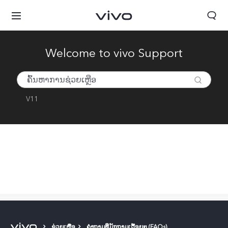
Welcome to vivo Support
V11
ປະເທດລາວ | ເລືອກປະເທດ/ພາກພື້ນ
ຊ່ວຍເຫຼືອ
ຄຳຖາມທີ່ມັກຖາມເລື້ອຍໆ (FAQs)