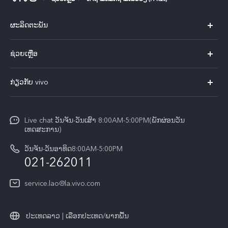
ຜະລິດຕະພັນ
X60 Pro
ຊ່ວຍເຫຼືອ
ທຸກໂມເດວ
FAQs
ກ່ຽວກັບ vivo
ສູນບໍລິການ
ກ່ຽວ​ກັບ​ພວກ​ເຮົາ
Funtouch OS
Live chat ວັນຈັນ-ວັນເສົາ 8:00AM-5:00PM(ພັກຜ່ອນວັນ
ແຈ້ງ​ການ​ທາງ​ກົດ​ໝາຍ
ເທດສະການ)
ການພິສູດຢືນຢັນ IMEI
ສູນຄວາມເປັນສ່ວນຕົວ vivo
ວັນຈັນ-ວັນອາທິດ8:00AM-5:00PM
ກວດສອບລາຄາອຸປະກອນເສີມ
021-262011
ຄວາມຍືນຍົງ
ການອັບເດດລະບົບ
service.lao@la.vivo.com
คำแนะนำเกี่ยวกับบัตรรับประกันของ vivo
ປະເທດລາວ | ເລືອກປະເທດ/ພາກພື້ນ