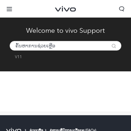
Welcome to vivo Support
V11
ປະເທດລາວ | ເລືອກປະເທດ/ພາກພື້ນ
ຊ່ວຍເຫຼືອ
ຄຳຖາມທີ່ມັກຖາມເລື້ອຍໆ (FAQs)