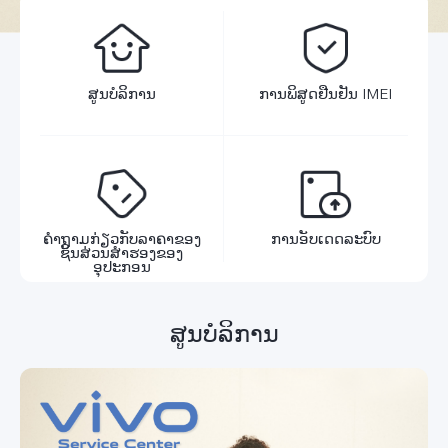
ສູນບໍລິການ
ການພິສູດຢືນຢັນ IMEI
ຄຳຖາມກ່ຽວກັບລາຄາຂອງ
ການອັບເດດລະບົບ
ຊິ້ນສ່ວນສຳຮອງຂອງ
ອຸປະກອນ
ສູນບໍລິການ