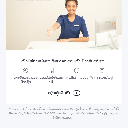
ເພື່ອ​ໃຫ້​ການ​ບໍ​ລິ​ການ​ທີ່​ສະ​ດວກ ແລະ ເປັນ​ມື​ອາ​ຊີບ​ແກ່​ທ່ານ.
ການ​ສ້ອມ​ແປງ​ແບບ​
ແຜ່ນ​ກັນ​ໜ້າ​ຈໍ​ແຕກ​
​ການ​ອັບ​ເດດ​ລະ​ບົບ
Wi-Fi ຄວາມ​ໄວ​ສູງ
ມື​ອາ​ຊີບ
ຟ​ຣີ
ຮຽນຮູ້ເພີ່ມຕື່ມ
*ການ​ອະ​ນາ​ໄມ​ໂທ​ລະ​ສັບ​ຟ​ຣີ, ການ​ອັບ​ເກ​ຣດ​ຊອບ​ແວ, ສ່ວນຫຼຸດ​ໃນ​ການ​ສ້ອມ​ແປງ ແລະ ການ​ເຊີໄພ້​
ອີກຫຼາຍ​ຢ່າງກຳ​ລັງ​ລໍ​ຖ້າ​ທ່ານ​ໃນ​ວັນ​ໃຫ້​ບໍ​ລິ​ການ vivo. ກະ​ລຸ​ນາ​ຕິດ​ຕໍ່​​ສູນ​ບໍ​ລິ​ການ​ໃນ​​ທ້ອງ​ຖິ່ນ​ຂອງ​ທ່ານ​
ສຳ​ລັບ​ລາຍ​ລະ​ອຽດ.