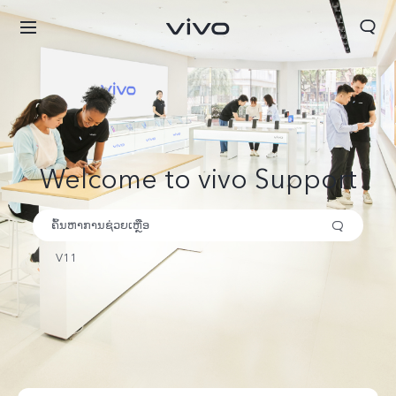
ຄົ້ນຫາ
Welcome to vivo Support
V11
ປະເທດລາວ | ເລືອກປະເທດ/ພາກພື້ນ