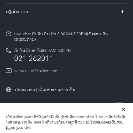
ທຸກໂມເດວ
FAQs
ກ່ຽວກັບ vivo
ສູນບໍລິການ
ກ່ຽວ​ກັບ​ພວກ​ເຮົາ
Funtouch OS
Live chat ວັນຈັນ-ວັນເສົາ 8:00AM-5:00PM(ພັກຜ່ອນວັນ
ແຈ້ງ​ການ​ທາງ​ກົດ​ໝາຍ
ເທດສະການ)
ການພິສູດຢືນຢັນ IMEI
ສູນຄວາມເປັນສ່ວນຕົວ vivo
ວັນຈັນ-ວັນອາທິດ8:00AM-5:00PM
ກວດສອບລາຄາອຸປະກອນເສີມ
021-262011
ຄວາມຍືນຍົງ
ການອັບເດດລະບົບ
service.lao@la.vivo.com
คำแนะนำเกี่ยวกับบัตรรับประกันของ vivo
ປະເທດລາວ | ເລືອກປະເທດ/ພາກພື້ນ
© 2026 vivo Mobile Communication Co., Ltd. ສະຫງວນ​ລິ​ຂະ​ສິດ.
ເວັບ​ໄຊ​ທ໌​ຂອງ​ພວກ​ເຮົາ​ໃຊ້​ຄຸກ​ກີ້​ເພື່ອ​ປັບ​ປຸງ​ປະ​ສົບ​ການ​ຂອງ​ທ່ານ. ໂດຍ​ການ​ສືບ​ຕໍ່​ໃຊ້​ເວັບ​
​ນະ​ໂຍ​ບາຍ​ຄວາມ​ເປັນ​ສ່ວນ​ຕົວ​ຂອງ
|
ນະໂຍບາຍຄຸກກີ້ຂອງ
|
ໄຊ​ທ໌​ຂອງ​ພວກ​ເຮົາ, ທ່ານ​ເຫັນ​ດີ​ນຳ
​ນະ​ໂຍ​ບາຍ​ຄຸກ​ກີ້
​ແລະ
ນະ​ໂຍ​ບາຍ​ຄວາມ​ເປັນ​ສ່ວນ​
ການຊ່ວຍເຫຼືອຄວາມເປັນສ່ວນຕົວ
ຕົວ
​ຂອງ​ພວກ​ເຮົາ.