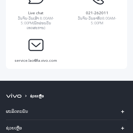
Live chat
021-262011
ວັນຈັນ-ວັນເສົາ 8:00AM-
ວັນຈັນ-ວັນອາທິດ8:00AM-
5:00PM(ພັກຜ່ອນວັນ
5:00PM
ເທດສະການ)
service.lao@la.vivo.com
ຊ່ວຍເຫຼືອ
ຜະລິດຕະພັນ
X60 Pro
ຊ່ວຍເຫຼືອ