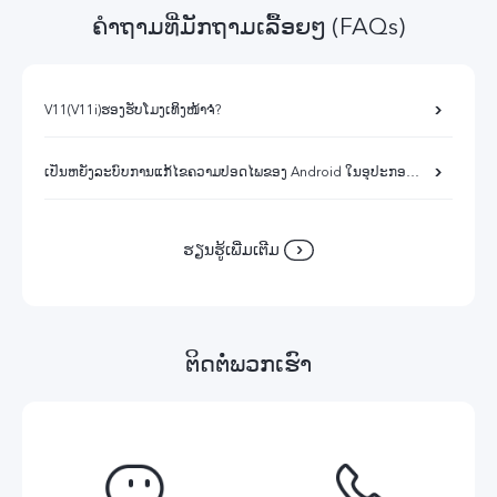
ຄຳຖາມທີ່ມັກຖາມເລື້ອຍໆ (FAQs)
V11(V11i)ຮອງຮັບໂມງເທິງໜ້າຈໍ?
ເປັນຫຍັງລະບົບການແກ້ໄຂຄວາມປອດໄພຂອງ Android ໃນອຸປະກອນຂອງຂ້ອຍຈື່ງບໍ່ເປັນເວີຊັ່ນລ່າສຸດ?
ຮຽນ​ຮູ້​ເພີ່ມ​ເຕີມ
ຕິດຕໍ່ພວກເຮົາ