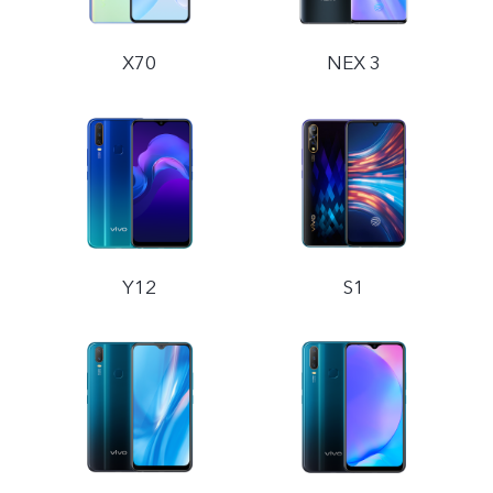
X70
NEX 3
Y12
S1