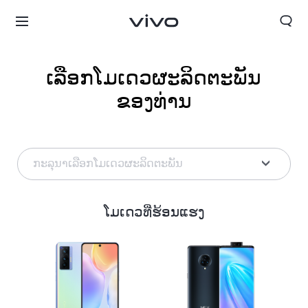
ເລືອກໂມເດວຜະລິດຕະພັນ
ຂອງທ່ານ
ກະລຸນາເລືອກໂມເດວຜະລິດຕະພັນ
ໂມເດວທີ່ຮ້ອນແຮງ
ປະເທດລາວ | ເລືອກປະເທດ/ພາກພື້ນ