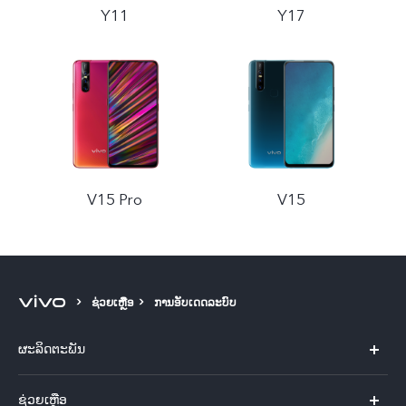
Y11
Y17
V15 Pro
V15
ຊ່ວຍເຫຼືອ
ການອັບເດດລະບົບ
ຜະລິດຕະພັນ
X60 Pro
ຊ່ວຍເຫຼືອ