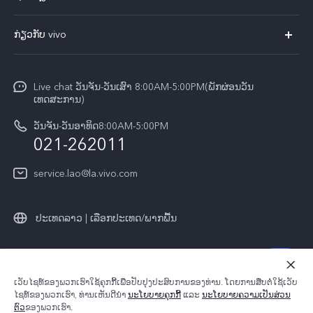
ທຸກໂມເດວ
FAQs
ກ່ຽວກັບ vivo
ສູນບໍລິການ
ກ່ຽວ​ກັບ​ພວກ​ເຮົາ
Funtouch OS
Live chat ວັນຈັນ-ວັນເສົາ 8:00AM-5:00PM(ພັກຜ່ອນວັນ
ແຈ້ງ​ການ​ທາງ​ກົດ​ໝາຍ
ເທດສະການ)
ການພິສູດຢືນຢັນ IMEI
ສູນຄວາມເປັນສ່ວນຕົວ vivo
ວັນຈັນ-ວັນອາທິດ8:00AM-5:00PM
ກວດສອບລາຄາອຸປະກອນເສີມ
021-262011
ຄວາມຍືນຍົງ
ການອັບເດດລະບົບ
service.lao@la.vivo.com
คำแนะนำเกี่ยวกับบัตรรับประกันของ vivo
ປະເທດລາວ | ເລືອກປະເທດ/ພາກພື້ນ
© 2026 vivo Mobile Communication Co., Ltd. ສະຫງວນ​ລິ​ຂະ​ສິດ.
ເວັບ​ໄຊ​ທ໌​ຂອງ​ພວກ​ເຮົາ​ໃຊ້​ຄຸກ​ກີ້​ເພື່ອ​ປັບ​ປຸງ​ປະ​ສົບ​ການ​ຂອງ​ທ່ານ. ໂດຍ​ການ​ສືບ​ຕໍ່​ໃຊ້​ເວັບ​
​ນະ​ໂຍ​ບາຍ​ຄວາມ​ເປັນ​ສ່ວນ​ຕົວ​ຂອງ
|
ນະໂຍບາຍຄຸກກີ້ຂອງ
|
ໄຊ​ທ໌​ຂອງ​ພວກ​ເຮົາ, ທ່ານ​ເຫັນ​ດີ​ນຳ
​ນະ​ໂຍ​ບາຍ​ຄຸກ​ກີ້
​ແລະ
ນະ​ໂຍ​ບາຍ​ຄວາມ​ເປັນ​ສ່ວນ​
ການຊ່ວຍເຫຼືອຄວາມເປັນສ່ວນຕົວ
ຕົວ
​ຂອງ​ພວກ​ເຮົາ.