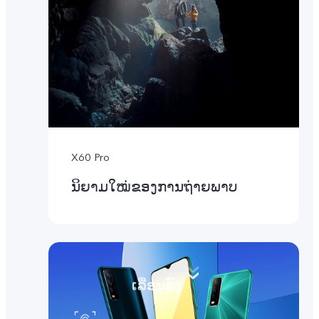
X60 Pro
ນິຍາມໃໝ່ຂອງການຖ່າຍພາບ
ເລື່ອນ​ລົງ