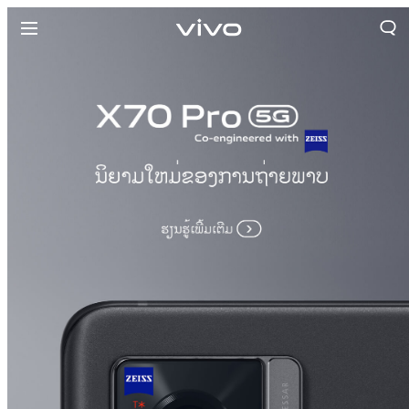
ປະເທດລາວ | ເລືອກປະເທດ/ພາກພື້ນ