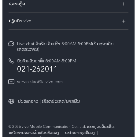
ຊ່ວຍເຫຼືອ
ທຸກໂມເດວ
FAQs
ກ່ຽວກັບ vivo
ສູນບໍລິການ
ກ່ຽວ​ກັບ​ພວກ​ເຮົາ
Funtouch OS
Live chat ວັນຈັນ-ວັນເສົາ 8:00AM-5:00PM(ພັກຜ່ອນວັນ
ແຈ້ງ​ການ​ທາງ​ກົດ​ໝາຍ
ເທດສະການ)
ການພິສູດຢືນຢັນ IMEI
ສູນຄວາມເປັນສ່ວນຕົວ vivo
ວັນຈັນ-ວັນອາທິດ8:00AM-5:00PM
ກວດສອບລາຄາອຸປະກອນເສີມ
021-262011
ຄວາມຍືນຍົງ
ການອັບເດດລະບົບ
service.lao@la.vivo.com
คำแนะนำเกี่ยวกับบัตรรับประกันของ vivo
ປະເທດລາວ | ເລືອກປະເທດ/ພາກພື້ນ
© 2026 vivo Mobile Communication Co., Ltd. ສະຫງວນ​ລິ​ຂະ​ສິດ.
​ນະ​ໂຍ​ບາຍ​ຄວາມ​ເປັນ​ສ່ວນ​ຕົວ​ຂອງ
|
ນະໂຍບາຍຄຸກກີ້ຂອງ
|