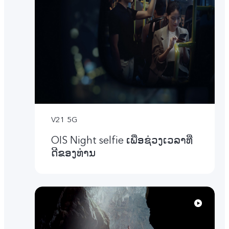
V21 5G
OIS Night selfie ເພື່ອຊ່ວງເວລາທີ່
ດີຂອງທ່ານ