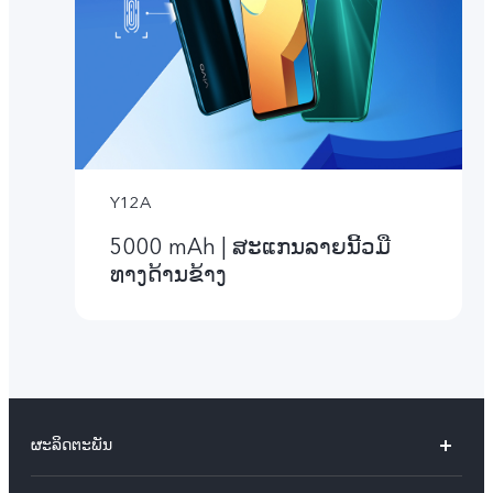
Y12A
5000 mAh | ສະແກນລາຍນີ້ວມື
ທາງດ້ານຂ້າງ
ຜະລິດຕະພັນ
X60 Pro