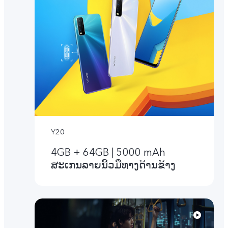
Y20
4GB + 64GB | 5000 mAh
ສະເກນລາຍນີ້ວມືທາງດ້ານຂ້າງ