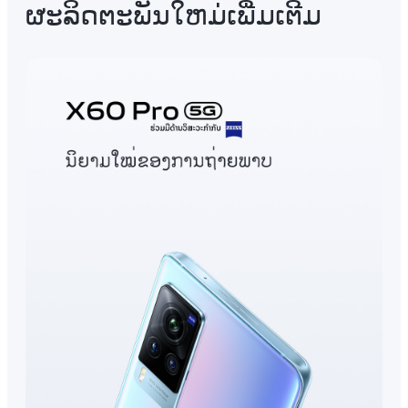
ຜະລິດຕະພັນໃຫມ່ເພີ່ມເຕີມ