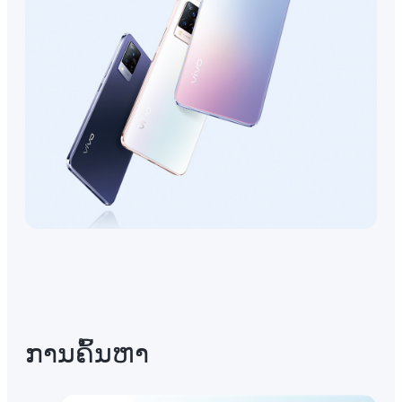
ການ​ຄົ້ນ​ຫາ