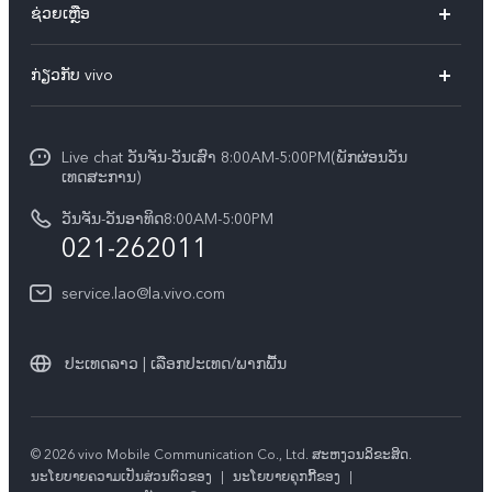
ຊ່ວຍເຫຼືອ
ທຸກໂມເດວ
FAQs
ກ່ຽວກັບ vivo
ສູນບໍລິການ
ກ່ຽວ​ກັບ​ພວກ​ເຮົາ
Funtouch OS
Live chat ວັນຈັນ-ວັນເສົາ 8:00AM-5:00PM(ພັກຜ່ອນວັນ
ແຈ້ງ​ການ​ທາງ​ກົດ​ໝາຍ
ເທດສະການ)
ການພິສູດຢືນຢັນ IMEI
ສູນຄວາມເປັນສ່ວນຕົວ vivo
ວັນຈັນ-ວັນອາທິດ8:00AM-5:00PM
ກວດສອບລາຄາອຸປະກອນເສີມ
021-262011
ຄວາມຍືນຍົງ
ການອັບເດດລະບົບ
service.lao@la.vivo.com
คำแนะนำเกี่ยวกับบัตรรับประกันของ vivo
ປະເທດລາວ | ເລືອກປະເທດ/ພາກພື້ນ
© 2026 vivo Mobile Communication Co., Ltd. ສະຫງວນ​ລິ​ຂະ​ສິດ.
​ນະ​ໂຍ​ບາຍ​ຄວາມ​ເປັນ​ສ່ວນ​ຕົວ​ຂອງ
|
ນະໂຍບາຍຄຸກກີ້ຂອງ
|