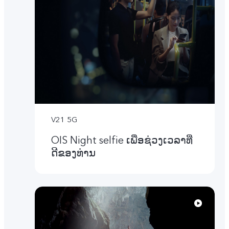
V21 5G
OIS Night selfie ເພື່ອຊ່ວງເວລາທີ່
ດີຂອງທ່ານ