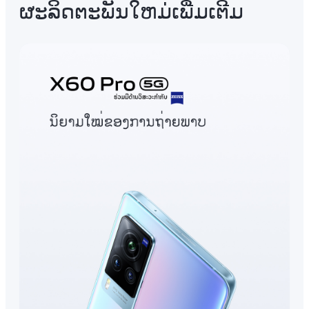
ຜະລິດຕະພັນໃຫມ່ເພີ່ມເຕີມ