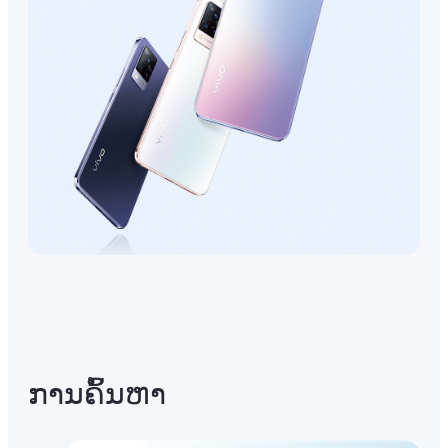
ການ​ຄົ້ນ​ຫາ