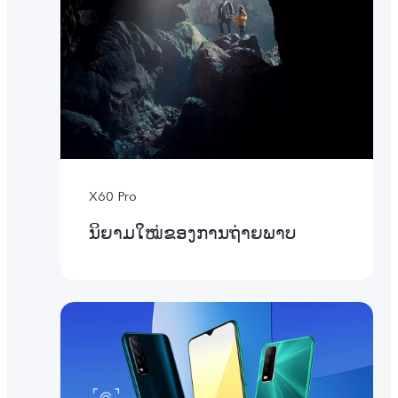
X60 Pro
ນິຍາມໃໝ່ຂອງການຖ່າຍພາບ