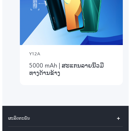
Y12A
5000 mAh | ສະແກນລາຍນີ້ວມື
ທາງດ້ານຂ້າງ
ຜະລິດຕະພັນ
X60 Pro