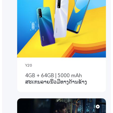
Y20
4GB + 64GB | 5000 mAh
ສະເກນລາຍນີ້ວມືທາງດ້ານຂ້າງ