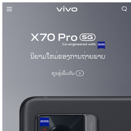
ປະເທດລາວ | ເລືອກປະເທດ/ພາກພື້ນ