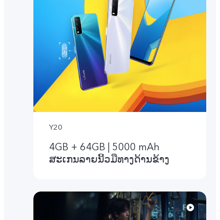
Y20
4GB + 64GB | 5000 mAh
ສະເກນລາຍນີ້ວມືທາງດ້ານຂ້າງ