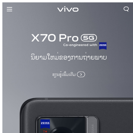
ປະເທດລາວ | ເລືອກປະເທດ/ພາກພື້ນ