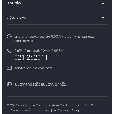
ຊ່ວຍເຫຼືອ
ທຸກໂມເດວ
FAQs
ກ່ຽວກັບ vivo
ສູນບໍລິການ
ກ່ຽວ​ກັບ​ພວກ​ເຮົາ
Funtouch OS
Live chat ວັນຈັນ-ວັນເສົາ 8:00AM-5:00PM(ພັກຜ່ອນວັນ
ແຈ້ງ​ການ​ທາງ​ກົດ​ໝາຍ
ເທດສະການ)
ການພິສູດຢືນຢັນ IMEI
ສູນຄວາມເປັນສ່ວນຕົວ vivo
ວັນຈັນ-ວັນອາທິດ8:00AM-5:00PM
ກວດສອບລາຄາອຸປະກອນເສີມ
021-262011
ຄວາມຍືນຍົງ
ການອັບເດດລະບົບ
service.lao@la.vivo.com
คำแนะนำเกี่ยวกับบัตรรับประกันของ vivo
ປະເທດລາວ | ເລືອກປະເທດ/ພາກພື້ນ
© 2026 vivo Mobile Communication Co., Ltd. ສະຫງວນ​ລິ​ຂະ​ສິດ.
​ນະ​ໂຍ​ບາຍ​ຄວາມ​ເປັນ​ສ່ວນ​ຕົວ​ຂອງ
|
ນະໂຍບາຍຄຸກກີ້ຂອງ
|