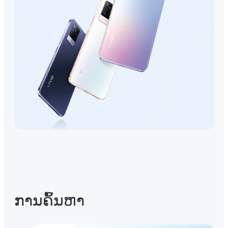
ການ​ຄົ້ນ​ຫາ