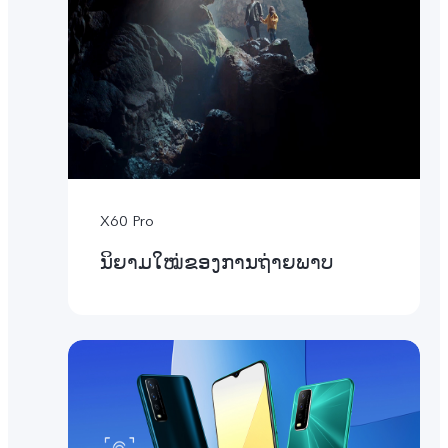
X60 Pro
ນິຍາມໃໝ່ຂອງການຖ່າຍພາບ