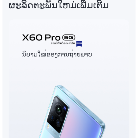
ຜະລິດຕະພັນໃຫມ່ເພີ່ມເຕີມ