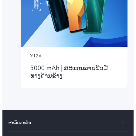
Y12A
5000 mAh | ສະແກນລາຍນີ້ວມື
ທາງດ້ານຂ້າງ
ຜະລິດຕະພັນ
X60 Pro