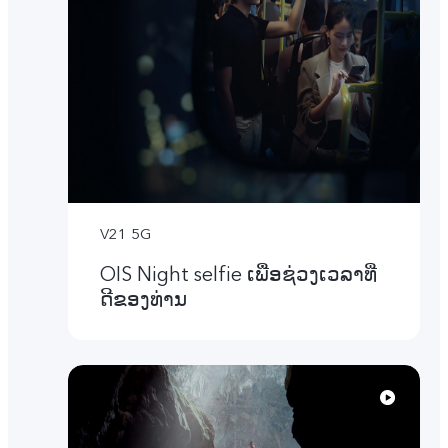
V21 5G
OIS Night selfie ເພື່ອຊ່ວງເວລາທີ່
ດີຂອງທ່ານ