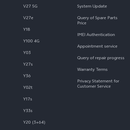
V27 5G
System Update
V27e
Query of Spare Parts
Price
Y18
IMEI Authentication
Y100 4G
Appointment service
Y03
Query of repair progress
Y27s
Warranty Terms
Y36
Privacy Statement for
Customer Service
Y02t
Y17s
Y33s
Y20 (3+64)