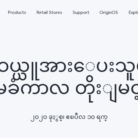
Products
Retail Stores
Support
OriginOS
Expl
 ဝယ္ယူအားေပးသူ
ခံကာလ တိုးျမင့္
V50
V40
V50
new
new
၂၀၂၀ ခုႏွစ္၊ ဧၿပီလ ၁၀ ရက္