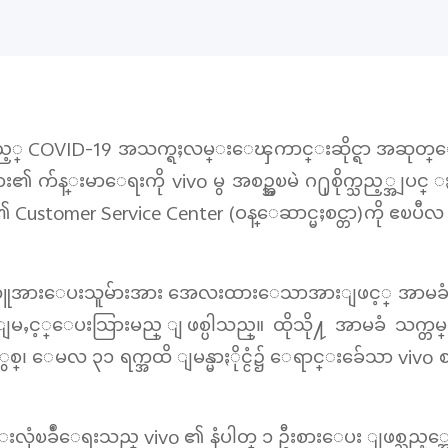
ွိသည့္ COVID-19 အသက္ရႈလမ္းေၾကာင္းဆိုင္ရာ အဆုတ္ေရာ
ား၏ က်န္းမာေရးကို vivo မွ အစဥ္အၿမဲ ဂ႐ုစိုက္သည့္အျပင္ ႏ
 ၏ Customer Service Center (ဝန္ေဆာင္မႈစင္တာ)ကို ဧၿ
ဝယ္ယူအားေပးသူမ်ားအား အေလးထားေသာအားျဖင့္ အာမခံ
ုးျမႇင့္ေပးသြားမည္ ျဖစ္ပါသည္။ ထိုသို႔ အာမခံ သက္တ
ခုႏွစ္၊ ေမလ ၃၁ ရက္အထိ ျမန္မာႏိုင္ငံ၌ ေရာင္းခ်ေသာ vi
းလုံၿခဳံေရးသည္ vivo ၏ နံပါတ္ ၁ ဦးစားေပး ျဖစ္သည့္အေလ