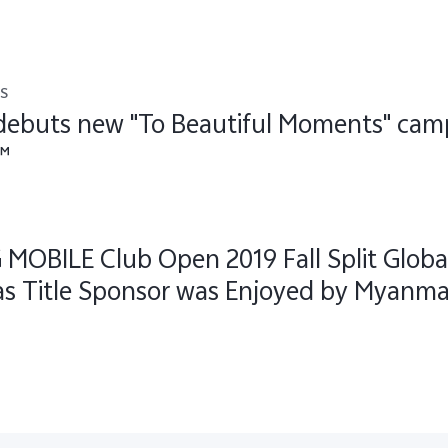
s
debuts new "To Beautiful Moments" ca
™
MOBILE Club Open 2019 Fall Split Globa
as Title Sponsor was Enjoyed by Myanma
 Steam