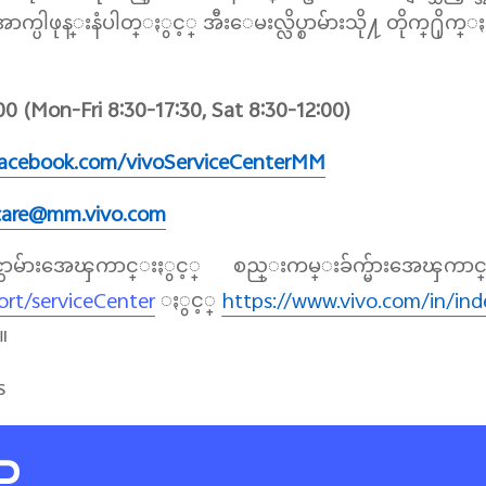
ပါဖုန္းနံပါတ္ႏွင့္ အီးေမးလ္လိပ္စာမ်ားသို႔ တိုက္႐ိုက္
 (Mon-Fri 8:30-17:30, Sat 8:30-12:00)
facebook.com/vivoServiceCenterMM
care@mm.vivo.com
ာမ်ားအေၾကာင္းႏွင့္ စည္းကမ္းခ်က္မ်ားအေၾကာင
ort/serviceCenter
ႏွင့္
https://www.vivo.com/in/in
။
s