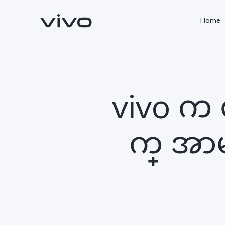
Home
vivo က
က္ အာမ
X300 Pro
V60
new
new