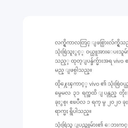
လက္ရွိကာလတြင္ ျဖစ္ပြားလ်က္ရ
သုံးစြဲသူႏွင့္ ဝယ္ယူအားေပးသူမ်
သည့္ ထုတ္ျပန္ခ်က္မ်ားအရ vivo
မည္ ျဖစ္ပါသည္။
ထို႔ေၾကာင့္ vivo ၏ သုံးစြဲ
မွေမလ ၃၁ ရက္အထိ ျပန္လည္ တိ
ခုႏွစ္၊ ဧၿပီလ ၁ ရက္ မွ ၂၀၂၀ 
ရာက္မႈ ရွိပါသည္။
သုံးစြဲသူ ျပည္သူမ်ား၏ ေဘးကင္