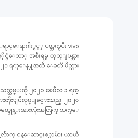
င္ေရာဂါႏွင့္ ပတ္သက္ၿပီး vivo
ိုင္ငံေတာ္ အစိုးရမွ ထုတ္ျပန္ထား
ပီလ ၂၁ ရက္ေန႔အထိ ေခတၱ ပိတ္ထား
သက္တမ္းကို ၂၀၂၀ ဧၿပီလ ၁ ရက္
မ္းတိုးျပဳလုပ္ျခင္းသည္ ၂၀၂၀
vo စမတ္ဖုန္းအားလုံးအတြက္ သက္ေ
်ာက္ ဝန္ေဆာင္မႈစင္တာမ်ား ယာယီ