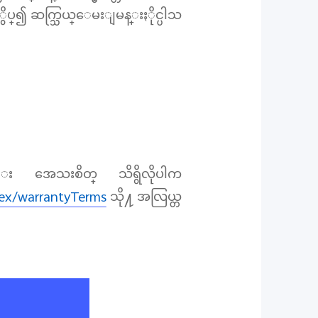
ႏွိပ္၍ ဆက္သြယ္ေမးျမန္းႏိုင္ပါသ
္း အေသးစိတ္ သိရွိလိုပါက
dex/warrantyTerms
သို႔ အလြယ္တ