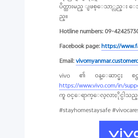
ပိတ္ထားမည္ ျဖစ္ေသာ္လည္း ေအာက္
ည္။
Hotline numbers: 09-424257300
Facebook page:
https://www.
Email:
vivomyanmar.customer
vivo ၏ ဝန္ေဆာင္မႈ စင္တ
https://www.vivo.com/in/supp
ကူ ဝင္ေရာက္ေလ့လာႏိုင္ပါသည္
#stayhomestaysafe #vivocare