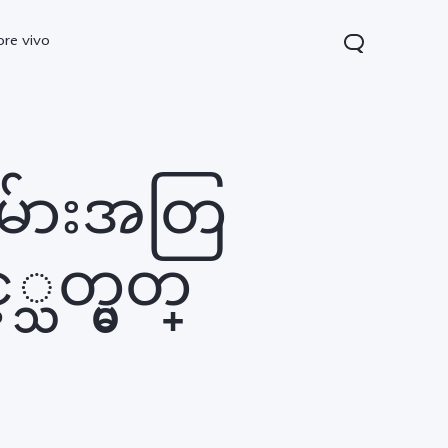
ore vivo
မ်ားအတြ
သတ္မွတ္
 Lite
V40 Lite
Y19s
new
new
new