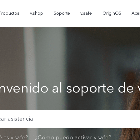
Productos
v.shop
Soporte
v.safe
OriginOS
Ace
nvenido al soporte de 
V70 FE
Y05
T5
nuevo
nuevo
 es v.safe?
¿Cómo puedo activar v.safe?