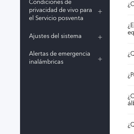
Condiciones de
¿C
privacidad de vivo para
el Servicio posventa
¿E
eq
Ajustes del sistema
Alertas de emergencia
¿Q
inalámbricas
¿P
¿C
ál
¿Q