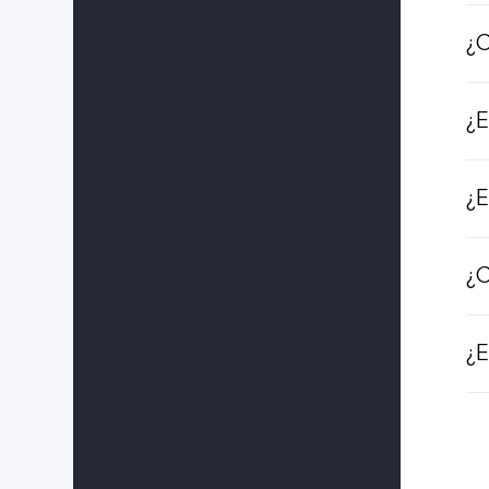
¿C
¿E
¿E
¿C
¿E