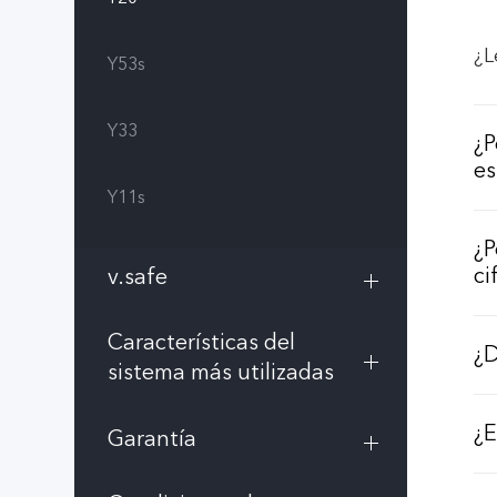
¿L
Y53s
Y33
¿P
es
Y11s
¿P
ci
v.safe
Características del
¿D
sistema más utilizadas
¿E
Garantía