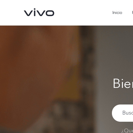
Inicio
Bie
X300 Pro
V70
nuevo
nuevo
¿Qué