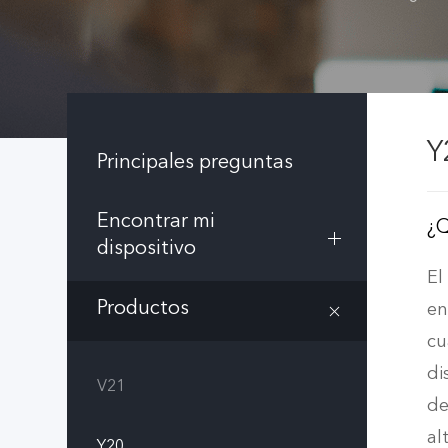
Y
Principales preguntas
Encontrar mi
¿Q
dispositivo
El
Productos
en
cu
di
V21
de
al
Y20