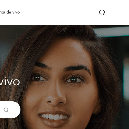
rca de vivo
vivo
 Pro
T5
nuevo
nuevo