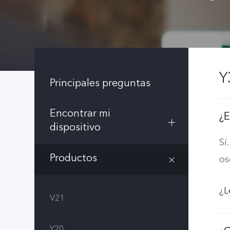
Y
Principales preguntas
Encontrar mi
¿E
dispositivo
Sí
Productos
os
¿L
V21
Y20