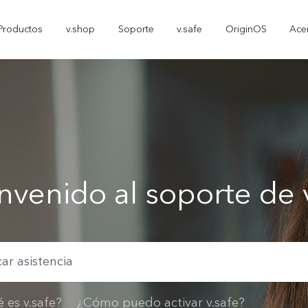
Productos
v.shop
Soporte
v.safe
OriginOS
Ace
nvenido al soporte de 
V70 FE
Y05
T5
nuevo
nuevo
 es v.safe?
¿Cómo puedo activar v.safe?