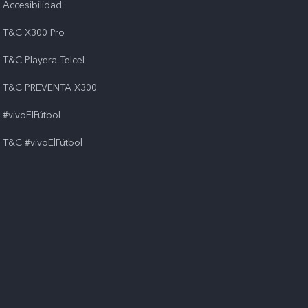
Accesibilidad
T&C X300 Pro
T&C Playera Telcel
T&C PREVENTA X300
#vivoElFútbol
T&C #vivoElFútbol