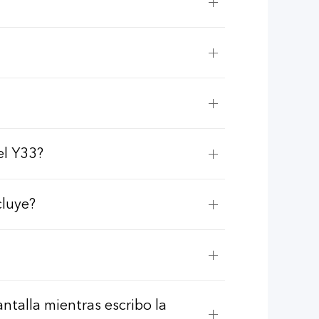
el Y33?
cluye?
ntalla mientras escribo la