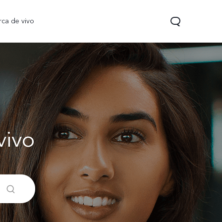
rca de vivo
vivo
 Pro
T5
nuevo
nuevo