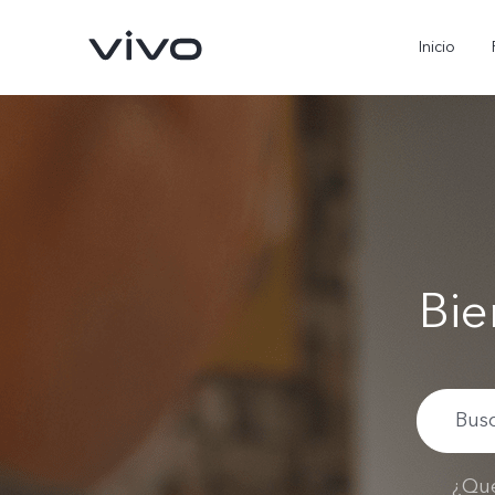
Inicio
Bie
X300 Pro
V70
nuevo
nuevo
¿Qué