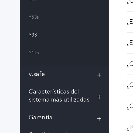
¿C
Y53s
¿E
Y33
¿E
Y11s
¿C
v.safe
¿C
Características del
sistema más utilizadas
¿Q
Garantía
¿P