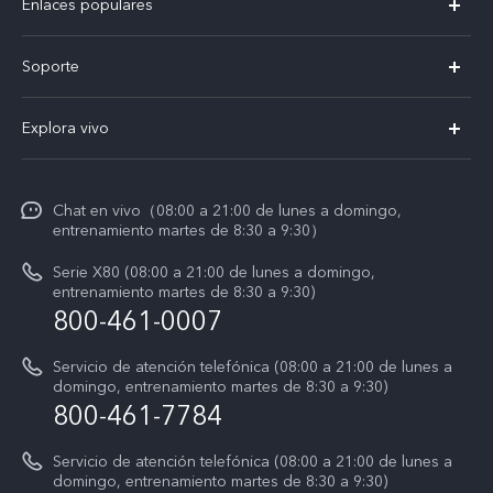
Enlaces populares
X300 Pro
Soporte
V60 Lite 5G
T&C v.safe
Explora vivo
Y29
Funtouch OS
Noticias
Y05
Centro de servicio
Chat en vivo（08:00 a 21:00 de lunes a domingo,
La vida en vivo
entrenamiento martes de 8:30 a 9:30）
Autenticación de IMEI
Acerca de nosotros
Serie X80 (08:00 a 21:00 de lunes a domingo,
Consulta el Precio de los Repuestos
entrenamiento martes de 8:30 a 9:30)
Avisos legales
800-461-0007
Manual de usuario
Sostenibilidad
Servicio de atención telefónica (08:00 a 21:00 de lunes a
Actualización del sistema
domingo, entrenamiento martes de 8:30 a 9:30)
Centro de privacidad de vivo
800-461-7784
Instrucciones de la garantía de vivo
Accesibilidad
Servicio de atención telefónica (08:00 a 21:00 de lunes a
domingo, entrenamiento martes de 8:30 a 9:30)
T&C X300 Pro