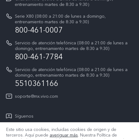
La vida en vivo
entrenamiento martes de 8:30 a 9:30）
Autenticación de IMEI
Acerca de nosotros
Serie X80 (08:00 a 21:00 de lunes a domingo,
Consulta el Precio de los Repuestos
entrenamiento martes de 8:30 a 9:30)
Avisos legales
800-461-0007
Manual de usuario
Sostenibilidad
Servicio de atención telefónica (08:00 a 21:00 de lunes a
Actualización del sistema
domingo, entrenamiento martes de 8:30 a 9:30)
Centro de privacidad de vivo
800-461-7784
Instrucciones de la garantía de vivo
Accesibilidad
Servicio de atención telefónica (08:00 a 21:00 de lunes a
domingo, entrenamiento martes de 8:30 a 9:30)
T&C X300 Pro
5510361166
T&C Playera Telcel
soporte@mx.vivo.com
T&C PREVENTA X300
#vivoElFútbol
Síguenos
T&C #vivoElFútbol
Este sitio usa cookies, incluidas cookies de origen y de
terceros. Aquí puede
averiguar más
. Nuestra Política de