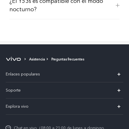
¿El Y53s es compatible con el modo
nocturno?
Asistencia
Preguntas frecuentes
Enlaces populares
X300 Pro
Soporte
V60 Lite 5G
T&C v.safe
Explora vivo
Y29
Funtouch OS
Noticias
Y05
Centro de servicio
Chat en vivo（08:00 a 21:00 de lunes a domingo,