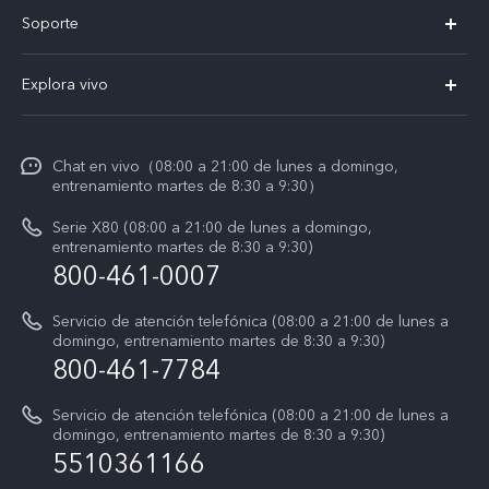
X300 Pro
Soporte
V60 Lite 5G
T&C v.safe
Explora vivo
Y29
Funtouch OS
Noticias
Y05
Centro de servicio
Chat en vivo（08:00 a 21:00 de lunes a domingo,
La vida en vivo
entrenamiento martes de 8:30 a 9:30）
Autenticación de IMEI
Acerca de nosotros
Serie X80 (08:00 a 21:00 de lunes a domingo,
Consulta el Precio de los Repuestos
entrenamiento martes de 8:30 a 9:30)
Avisos legales
800-461-0007
Manual de usuario
Sostenibilidad
Servicio de atención telefónica (08:00 a 21:00 de lunes a
Actualización del sistema
domingo, entrenamiento martes de 8:30 a 9:30)
Centro de privacidad de vivo
800-461-7784
Instrucciones de la garantía de vivo
Accesibilidad
Servicio de atención telefónica (08:00 a 21:00 de lunes a
domingo, entrenamiento martes de 8:30 a 9:30)
T&C X300 Pro
5510361166
T&C Playera Telcel