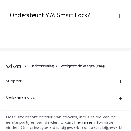
Ondersteunt Y76 Smart Lock?
Ondersteuning
Veelgestelde vragen (FAQ)
Support
FAQ
Verkennen vivo
Servicecentrum
Juridische kennisgevingen
IMEI-authenticatie
Deze site maakt gebruik van cookies, inclusief die van de
service@nl.vivo.com
vivo-privacycentrum
eerste partij en van derden. U kunt
hier meer
informatie
vinden. Ons privacybeleid is bijgewerkt op
Laatst bijgewerkt:
Opstuur service