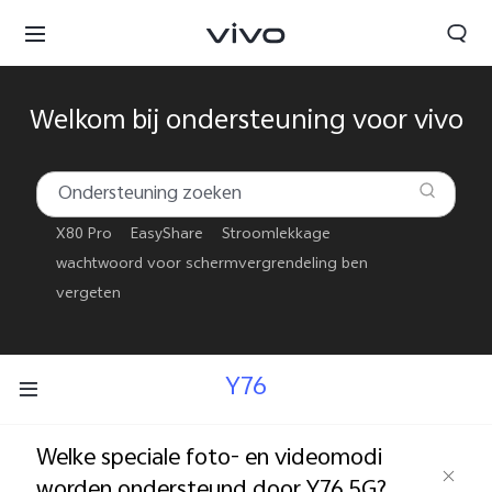
Welkom bij ondersteuning voor vivo
X80 Pro
EasyShare
Stroomlekkage
Netherlands | Land/regio kiezen
wachtwoord voor schermvergrendeling ben
vergeten
Y76
Welke speciale foto- en videomodi
worden ondersteund door Y76 5G?