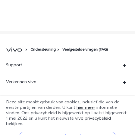
Ondersteuning
Veelgestelde vragen (FAQ)
Support
FAQ
Verkennen vivo
Servicecentrum
Juridische kennisgevingen
IMEI-authenticatie
Deze site maakt gebruik van cookies, inclusief die van de
service@nl.vivo.com
vivo-privacycentrum
eerste partij en van derden. U kunt
hier meer
informatie
vinden. Ons privacybeleid is bijgewerkt op
Laatst bijgewerkt:
Opstuur service
1 mei 2022
en u kunt het nieuwste
vivo privacybeleid
Netherlands | Land/regio kiezen
bekijken.
Systeemupdate