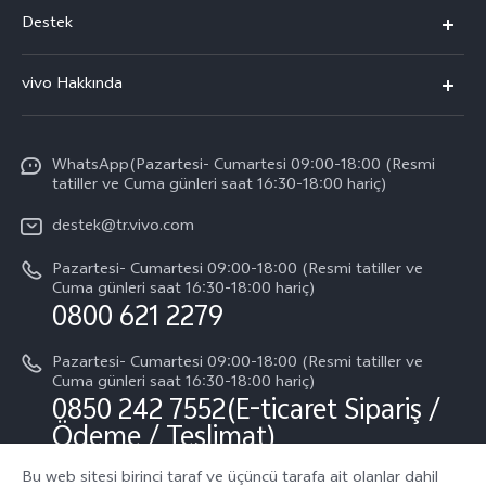
vivo X300 Pro
Destek
vivo X300
Sık Sorulan Sorular
vivo Hakkında
vivo V60 5G
Yetkili Servis Noktalarımız
Bilgi
vivo V60 Lite 5G
IMEI kimlik doğrulaması
WhatsApp(Pazartesi- Cumartesi 09:00-18:00 (Resmi
vivo'da Kariyer
vivo X200 FE
tatiller ve Cuma günleri saat 16:30-18:00 hariç)
Yedek Parçaların Fiyatı
Basın
Tüm Modeller
destek@tr.vivo.com
Sistem Güncellemesi
Yasal Bildirimler
Pazartesi- Cumartesi 09:00-18:00 (Resmi tatiller ve
Başlangıç ve Kullanım ​​Kılavuzu
Cuma günleri saat 16:30-18:00 hariç)
Hakkımızda
0800 621 2279
Garanti Politikamız
Sürdürülebilirlik
Pazartesi- Cumartesi 09:00-18:00 (Resmi tatiller ve
Müşteri Hizmetleri Gizlilik Beyanı
Cuma günleri saat 16:30-18:00 hariç)
vivo Gizlilik Merkezi
0850 242 7552(E-ticaret Sipariş /
Ödeme / Teslimat)
Bu web sitesi birinci taraf ve üçüncü tarafa ait olanlar dahil