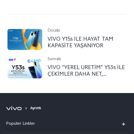
Önceki
VİVO Y15s İLE HAYAT TAM
KAPASİTE YAŞANIYOR
Sonraki
VİVO "YEREL ÜRETİM" Y53s İLE
ÇEKİMLER DAHA NET,
OYUNLAR DAHA AKICI!
Ayrıntı
Popüler Linkler