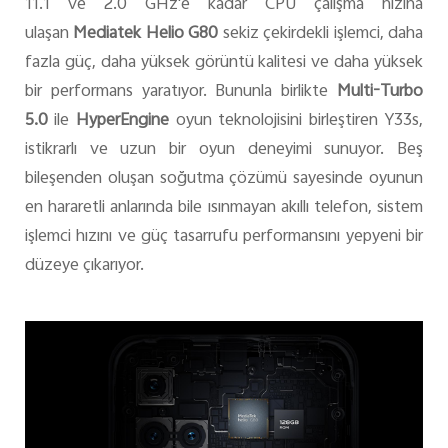
11.1 ve 2.0 GHz'e kadar CPU çalışma hızına
ulaşan
Mediatek Helio G80
sekiz çekirdekli işlemci, daha
fazla güç, daha yüksek görüntü kalitesi ve daha yüksek
bir performans yaratıyor. Bununla birlikte
Multi-Turbo
5.0
ile
HyperEngine
oyun teknolojisini birleştiren Y33s,
istikrarlı ve uzun bir oyun deneyimi sunuyor. Beş
bileşenden oluşan soğutma çözümü sayesinde oyunun
en hararetli anlarında bile ısınmayan akıllı telefon, sistem
işlemci hızını ve güç tasarrufu performansını yepyeni bir
düzeye çıkarıyor.