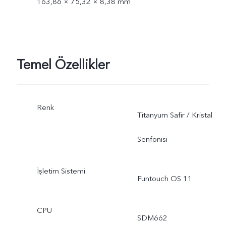
163,86 × 75,32 × 8,38 mm
Temel Özellikler
Renk
Titanyum Safir / Kristal
Senfonisi
İşletim Sistemi
Funtouch OS 11
CPU
SDM662