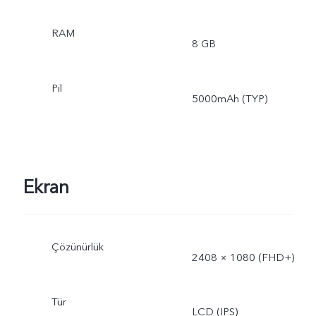
RAM
8 GB
Pil
5000mAh (TYP)
Ekran
Çözünürlük
2408 × 1080 (FHD+)
Tür
LCD (IPS)