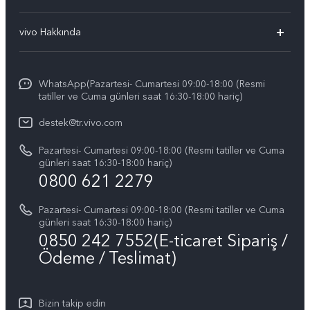
vivo X300
Sık Sorulan Sorular
vivo Hakkında
vivo V60 5G
Yetkili Servis Noktalarımız
Bilgi
vivo V60 Lite 5G
IMEI kimlik doğrulaması
WhatsApp(Pazartesi- Cumartesi 09:00-18:00 (Resmi
vivo'da Kariyer
vivo X200 FE
tatiller ve Cuma günleri saat 16:30-18:00 hariç)
Yedek Parçaların Fiyatı
Basın
Tüm Modeller
destek@tr.vivo.com
Sistem Güncellemesi
Yasal Bildirimler
Pazartesi- Cumartesi 09:00-18:00 (Resmi tatiller ve Cuma
Başlangıç ve Kullanım ​​Kılavuzu
günleri saat 16:30-18:00 hariç)
Hakkımızda
0800 621 2279
Garanti Politikamız
Sürdürülebilirlik
Pazartesi- Cumartesi 09:00-18:00 (Resmi tatiller ve Cuma
Müşteri Hizmetleri Gizlilik Beyanı
günleri saat 16:30-18:00 hariç)
vivo Gizlilik Merkezi
0850 242 7552(E-ticaret Sipariş /
Ödeme / Teslimat)
Bizin takip edin