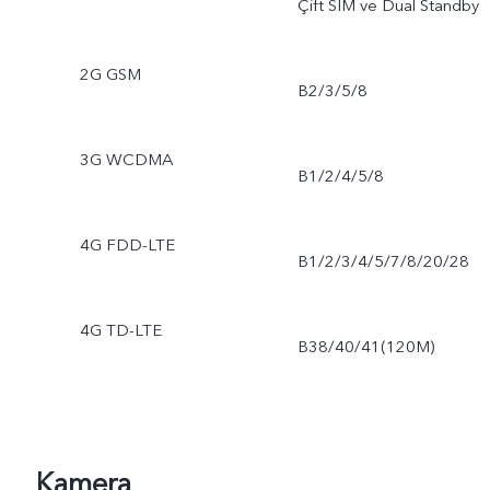
Çift SIM ve Dual Standby
2G GSM
B2/3/5/8
3G WCDMA
B1/2/4/5/8
4G FDD-LTE
B1/2/3/4/5/7/8/20/28
4G TD-LTE
B38/40/41(120M)
Kamera