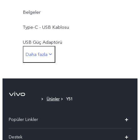
Belgeler
Type-C - USB Kablosu
USB Güç Adaptörü
Daha fazla
SIM Çıkarıcı
Koruyucu Kılıf
koruyucu Film (uygulanmıştır)
Ürünler
Y51
Popüler Linkler
vivo X300 Pro
Destek