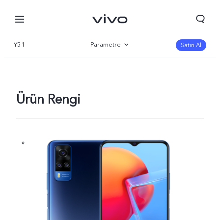
Y51
Parametre
Satın Al
Genel bakış
Galeri
Ürün Rengi