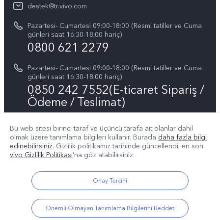
Basın
Tüm Modeller
destek@tr.vivo.com
Sistem Güncellemesi
Yasal Bildirimler
Pazartesi- Cumartesi 09:00-18:00 (Resmi tatiller ve Cuma
Başlangıç ve Kullanım ​​Kılavuzu
günleri saat 16:30-18:00 hariç)
Hakkımızda
0800 621 2279
Garanti Politikamız
Sürdürülebilirlik
Pazartesi- Cumartesi 09:00-18:00 (Resmi tatiller ve Cuma
Müşteri Hizmetleri Gizlilik Beyanı
günleri saat 16:30-18:00 hariç)
vivo Gizlilik Merkezi
0850 242 7552(E-ticaret Sipariş /
Ödeme / Teslimat)
Bu web sitesi birinci taraf ve üçüncü tarafa ait olanlar dahil
Bizin takip edin
olmak üzere tanımlama bilgileri kullanır. Burada
daha fazla bilgi
edinebilirsiniz
. Gizlilik politikamız
tarihinde güncellendi; en son
vivo Gizlilik Politikası
'na göz atabilirsiniz.
Onay Tercihi
Türkiye | Ülke/bölge seçin
Önemli Olmayan Tanımlama Bilgilerini Reddet