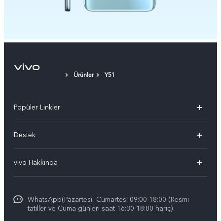
Ürünler
Y51
Popüler Linkler
vivo X300 Pro
Destek
vivo X300
Sık Sorulan Sorular
vivo Hakkında
vivo V60 5G
Yetkili Servis Noktalarımız
Bilgi
vivo V60 Lite 5G
IMEI kimlik doğrulaması
WhatsApp(Pazartesi- Cumartesi 09:00-18:00 (Resmi
vivo'da Kariyer
vivo X200 FE
tatiller ve Cuma günleri saat 16:30-18:00 hariç)
Yedek Parçaların Fiyatı