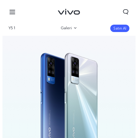
Y51
Galeri
Satın Al
Genel bakış
Parametre