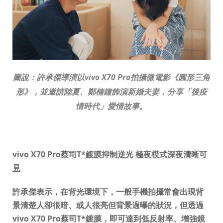
圖說：許承傑導演以
vivo X70 Pro
拍攝微電影《圓形三角
形》，
並邀請陸夏、鄭楠鐘飾演新婚夫妻，分享「後疫
情時代」愛情故事。
vivo X70 Pro
蔡司
T*
鍍膜抑制逆光 極夜模式深夜清晰可
見
許承傑表示，在背光環境下，一般手機拍攝常會出現背
景清楚人卻很暗、或人很亮但背景過曝的狀況，但透過
vivo X70 Pro蔡司T*鍍膜，即可達到低反射率、增強鏡