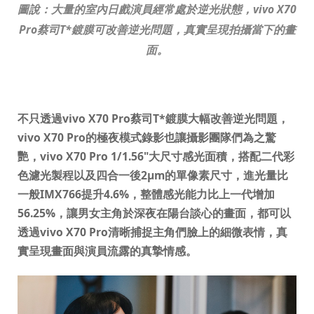
圖說：大量的室內日戲演員經常處於逆光狀態，
vivo X70
Pro
蔡司
T*
鍍膜可改善逆光問題，真實呈現拍攝當下的畫
面。
不只透過vivo X70 Pro蔡司T*鍍膜大幅改善逆光問題，
vivo X70 Pro的極夜模式錄影也讓攝影團隊們為之驚
艷，vivo X70 Pro 1/1.56"大尺寸感光面積，搭配二代彩
色濾光製程以及四合一後2μm的單像素尺寸，進光量比
一般IMX766提升4.6%，整體感光能力比上一代增加
56.25%，讓男女主角於深夜在陽台談心的畫面，都可以
透過vivo X70 Pro清晰捕捉主角們臉上的細微表情，真
實呈現畫面與演員流露的真摯情感。