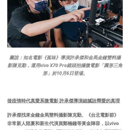
圖說：知名電影《孤味》導演許承傑和金馬金鐘雙料攝
影陳克勤，
運用
vivo X70 Pro
鏡頭拍攝微電影「圓形三角
形」於
10
月
6
日登場。
後疫情時代真愛系微電影 許承傑導演
細膩詮釋
愛的真理
許承傑找來金鐘金馬雙料攝影陳克勤、《台北電影節》
非常新人陸夏和新生代演員鄭楠鐘等黃金陣容，以vivo