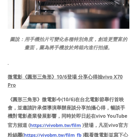
圖說：
用手機拍片可變化各種特別角度，創造更豐富的
畫面，圖為將手機放於烤箱內進行拍攝。
微電影《圓形三角形》
10/6
登場 分享心得抽
vivo X70
Pro
《圓形三角形》微電影今(10/6)在台北電影節舉行首映
會，並邀請許承傑導演舉辦座談分享拍攝心得，暢談手
機對電影產業發展影響，同時於即日起在vivo YouTube
官方頻道 (
)登場，凡至vivo官方
https://vivobm.tw/film
粉絲團(
)觀看微電影並寫下心
https://vivobm.tw/film_fb