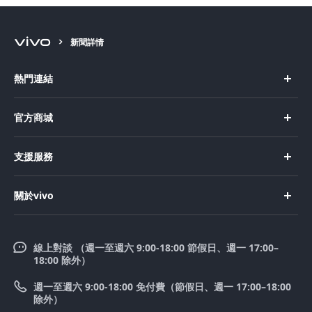
新聞詳情
熱門連結
X Fold5
官方商城
X200 Pro
新機上市
支援服務
X200
購買手機
FAQs
X200 FE
關於vivo
購買配件
服務中心
V50 Lite 5G
企業文化
Funtouch OS
V50
線上對談 （週一至週六 9:00-18:00 節假日、週一 17:00–
新聞中心
18:00 除外）
系統升級
Y39 5G
法律聲明
週一至週六 9:00-18:00 免付費（節假日、週一 17:00–18:00
零配件價格查詢
除外）
優惠活動