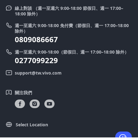
Funtouch OS
V50
線上對談 （週一至週六 9:00-18:00 節假日、週一 17:00–
新聞中心
18:00 除外）
系統升級
Y39 5G
法律聲明
週一至週六 9:00-18:00 免付費（節假日、週一 17:00–18:00
零配件價格查詢
除外）
優惠活動
0809086667
送修服務
廢手機回收
週一至週六 9:00-18:00（節假日、週一 17:00–18:00 除外）
IMEI 碼驗證
0277099229
舊機換新機
系統連鎖通路夥伴
vivo 隱私權中心
support@tw.vivo.com
產品保固說明
永續發展
關注我們
客戶服務隱私權聲明
vivo｜蔡司影像
下載還原 Log 的 LUT
Select Location