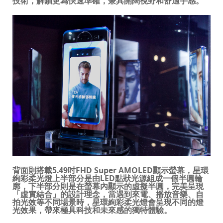
技術，解鎖更為快速準確，兼具開闊視野和舒適手感。
背面則搭載
5.49
吋
FHD Super AMOLED
顯示螢幕，星環
絢彩柔光燈上半部分是由
LED
點狀光源組成一個半圓輪
廓，下半部分則是在螢幕內顯示的虛擬半圓，完美呈現
「虛實結合」的設計理念，
當遇到來電、播放音樂、自
拍光效等不同場景時，
星環絢彩柔光燈會呈現不同的燈
光效果，
帶來極具科技和未來感的獨特體驗。