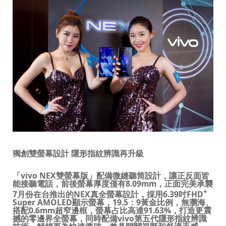
獨創雙螢幕設計 隱形指紋辨識再升級
「
vivo NEX
雙螢幕版」
配備微縫聽筒設計，讓正反面皆
能接聽電話，
前後螢幕
厚度僅有8.09mm，
正面完美承襲
+
7
月份在台推出的
NEX
真全螢幕設計，採用
6.39
吋
FHD
Super AMOLED
顯示螢幕，
19.5
：
9
黃金比例，無瀏海、
搭配
0.6mm
超窄邊框，
螢幕占比高達
91.63%
，打造更震
撼的零邊界全螢幕，同時配備
vivo
第五代隱形指紋辨識