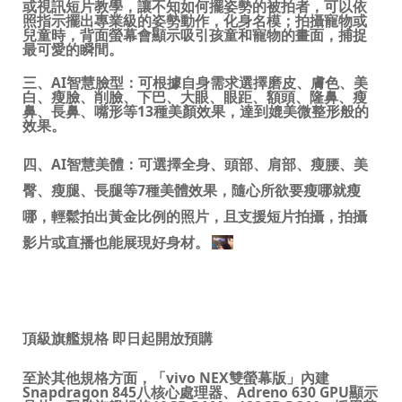
或視訊短片教學，讓不知如何擺姿勢的
被拍
者，可以
依
照指示
擺出
專業級
的
姿勢
動作
，化身名模
；拍攝寵物或
兒童時，背面螢幕
會
顯示吸引孩
童
和寵物的畫面，捕捉
最可愛的瞬間。
三、
AI
智慧
臉型：
可根據自身需求選擇磨皮、膚色、美
白、瘦臉、削臉、下巴、大眼、眼距、額頭、隆鼻、瘦
鼻、長鼻、嘴形等
13
種美顏效果，達到媲美微整形般的
效果。
四、
AI
智慧美體：
可選擇全身
、
頭部
、
肩部
、
瘦腰
、
美
臀
、
瘦腿
、
長腿等
7
種美體效果，隨心所欲要瘦哪就瘦
哪，輕鬆拍出黃金比例的照片，且支援短片拍攝，拍攝
影片或直播也能展現好
身材
。
頂級旗艦規格 即日起開放預購
至於其他規格方面，「
vivo NEX
雙螢幕版」內建
Snapdragon 845
八核心處理器、
Adreno 630 GPU
顯示