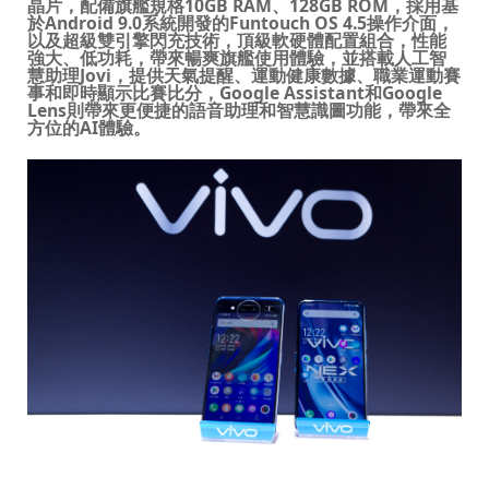
晶片，配備旗艦規格
10GB RAM
、
128GB ROM
，採用基
於
Android 9.0
系統開發的
Funtouch OS 4.5
操作介面，
以及超級雙引擎閃充技術，頂級軟硬體配置組合，性能
強大、低功耗，帶來暢爽旗艦使用體驗
，並
搭載
人工智
慧助理
Jovi
，提供天氣提醒、運動健康數據
、
職業運動賽
事和即時顯示比賽比分
，
Google Assistant
和
Google
Lens
則帶來更便捷的語音助理和智慧識圖功能，帶來全
方位的
AI
體驗。