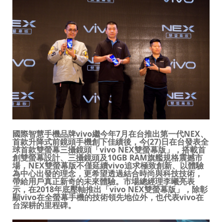
Select Location
國際智慧手機品牌
vivo
繼今年
7
月在台推出第一代
NEX
、
首款升降式前鏡頭手機創下佳績後，今
(27)
日在台發表全
球首款雙螢幕三攝鏡頭「
vivo NEX
雙螢幕版」，搭載首
創雙螢幕設計、三攝鏡頭及
10GB RAM
旗艦規格震撼市
場，
NE
X
雙螢幕版不僅延續
vivo
追求極致創新、以體驗
為中心出發的理念，更希望透過結合時尚與科技技術，
帶給用戶真正新奇的未來體驗。
市場總經理李曦亮表
示，在
2018
年底壓軸推出「
vivo NEX
雙螢幕版」，除彰
顯
vivo
在全螢幕手機的技術領先地位外，也代表
vivo
在
台深耕的里程碑。