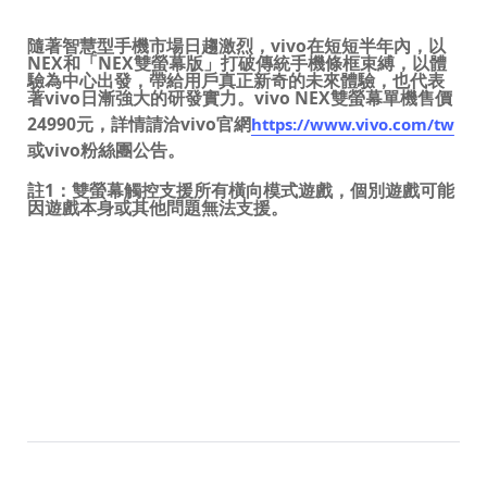
隨著智慧型手機市場日趨激烈，
vivo
在短短半年內，以
NEX
和「
NEX
雙螢幕版」打破傳統手機條框束縛，以體
驗為中心出發，帶給用戶真正新奇的未來體驗，也代表
著
vivo
日漸強大的研發實力。
vivo NEX
雙螢幕單機售價
24990
元，詳情請洽
vivo
官網
https://www.vivo.com/tw
或
vivo
粉絲團公告
。
註
1
：雙螢幕觸控支援所有橫向模式遊戲，個別遊戲可能
因遊戲本身或其他問題無法支援。