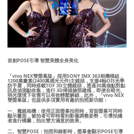
首創
POSE
引導 智慧美體全身美化
「
vivo NEX
雙螢幕版」
採用
SONY IMX 363
相機模組，
1200
萬畫素
(2400
萬感光元件
)
主鏡頭
，支援
4
軸
OIS
光學
防手震，同時搭載
TOF 3D
立體鏡頭，
透過
30
萬個點對點
訊息偵測點收集，進行
3D
掃描臉部建模，即便在暗光、
弱光環境下依舊可以有效輕鬆解鎖，此外，「
vivo NEX
雙螢幕版」也提供多項實用有趣的拍照新功能：
一、魔鏡相機
：使用正面螢幕拍照時，背面螢幕可同時
顯示
畫面
，被拍者可即時看到影像調整姿勢，引導拍攝
者進行構圖，拍出
雙方
滿意的效果。
二、智慧
POSE
：拍照和錄影時，螢幕會顯示
POSE
引
導