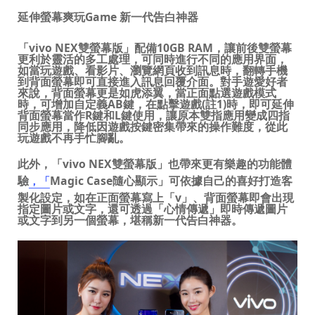
延伸螢幕爽玩
Game
新一代告白神器
「
vivo NEX
雙螢幕版」配備
10GB RAM
，
讓
前後雙螢幕
更
利於靈活的多工處理，可同時進行不同
的應用界面，
如
當玩遊戲、看影片、瀏覽網頁收到訊息時，翻轉手機
到背面螢幕即可直接進入訊息回覆介面。對手遊愛好者
來說，背面螢幕更是如虎添翼，當正面點選遊戲模式
時，可增加自定義
AB
鍵，在點擊遊戲
(
註
1)
時，即可延伸
背面螢幕當作
R
鍵和
L
鍵使用，讓原本雙指應用變成四指
同步應用，降低因遊戲按鍵密集帶來的操作難度，從此
玩遊戲不再手忙腳亂。
此外，「
vivo NEX
雙螢幕版」也帶來更有樂趣的功能體
驗
Magic Case
隨心顯示」
可依據自己的喜好打造客
，「
製化設定，如在正面螢幕寫上「
v
」、背面螢幕即會出現
指定圖片或文字，還可
透過「心情傳遞」即時傳遞圖片
或文字到另一個螢幕，堪稱新一代告白神器。