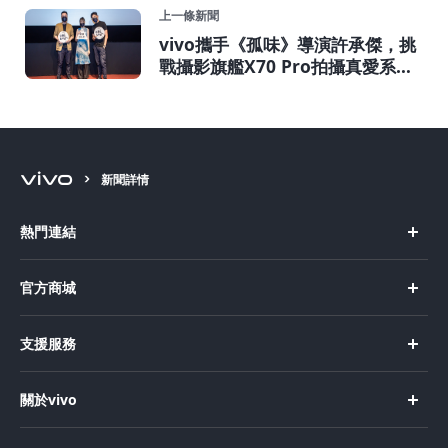
上一條新聞
vivo攜手《孤味》導演許承傑，挑
戰攝影旗艦X70 Pro拍攝真愛系微
電影《圓形三角形》
新聞詳情
熱門連結
X Fold5
官方商城
X200 Pro
新機上市
支援服務
X200
購買手機
FAQs
X200 FE
關於vivo
購買配件
服務中心
V50 Lite 5G
企業文化