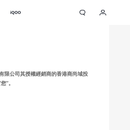
o
iQOO
信有限公司其授權經銷商的香港商尚域投
您”。
X200 FE