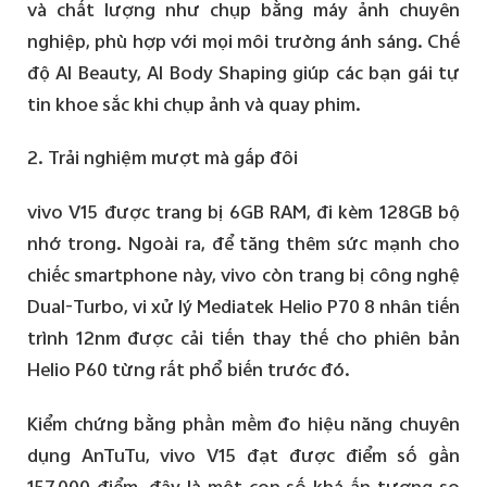
và chất lượng như chụp bằng máy ảnh chuyên
nghiệp, phù hợp với mọi môi trường ánh sáng. Chế
độ AI Beauty, AI Body Shaping giúp các bạn gái tự
tin khoe sắc khi chụp ảnh và quay phim.
2. Trải nghiệm mượt mà gấp đôi
vivo V15 được trang bị 6GB RAM, đi kèm 128GB bộ
nhớ trong. Ngoài ra, để tăng thêm sức mạnh cho
chiếc smartphone này, vivo còn trang bị công nghệ
Dual-Turbo, vi xử lý Mediatek Helio P70 8 nhân tiến
trình 12nm được cải tiến thay thế cho phiên bản
Helio P60 từng rất phổ biến trước đó.
Kiểm chứng bằng phần mềm đo hiệu năng chuyên
dụng AnTuTu, vivo V15 đạt được điểm số gần
157.000 điểm, đây là một con số khá ấn tượng so