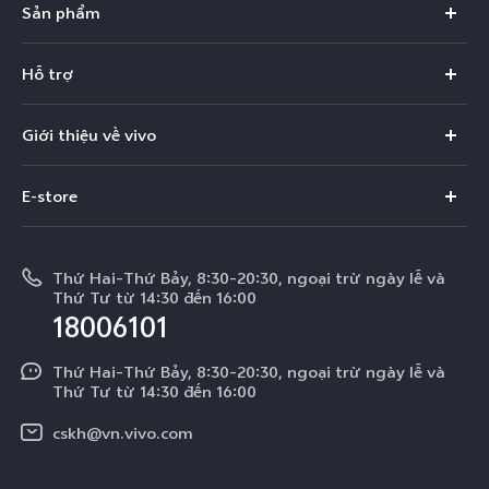
Sản phẩm
X300 Pro
Hỗ trợ
X300
Câu hỏi thường gặp
Giới thiệu về vivo
V60
Trung tâm dịch vụ
Thông tin
V60 Lite 5G
E-store
Funtouch OS
Tin tức
V50 Lite 5G
E-store
Cập nhật hệ thống
Thông báo pháp lý
V50 Lite
Thứ Hai-Thứ Bảy, 8:30-20:30, ngoại trừ ngày lễ và
Tra cứu giá linh kiện
Thứ Tư từ 14:30 đến 16:00
Về chúng tôi
18006101
Y39 5G
Xác thực bằng IMEI
Trung tâm Quyền riêng tư của vivo
Y29
Thứ Hai-Thứ Bảy, 8:30-20:30, ngoại trừ ngày lễ và
Dịch vụ cuộc hẹn
Thứ Tư từ 14:30 đến 16:00
Tính Bền Vững
Y19s Pro
Truy vấn tiến độ sửa chữa
cskh@vn.vivo.com
Y04
Prize-giving Quiz