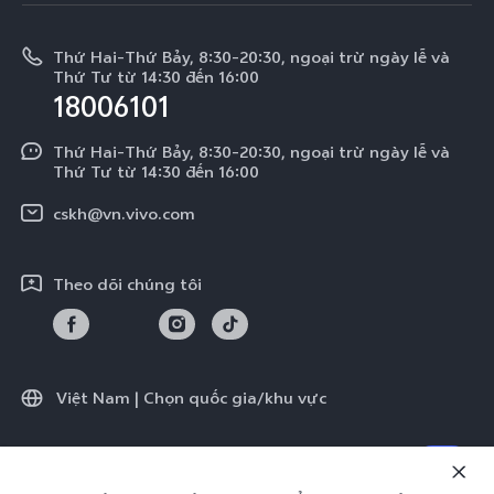
Tin tức
V50 Lite 5G
E-store
Cập nhật hệ thống
Thông báo pháp lý
V50 Lite
Thứ Hai-Thứ Bảy, 8:30-20:30, ngoại trừ ngày lễ và
Tra cứu giá linh kiện
Thứ Tư từ 14:30 đến 16:00
Về chúng tôi
18006101
Y39 5G
Xác thực bằng IMEI
Trung tâm Quyền riêng tư của vivo
Y29
Thứ Hai-Thứ Bảy, 8:30-20:30, ngoại trừ ngày lễ và
Dịch vụ cuộc hẹn
Thứ Tư từ 14:30 đến 16:00
Tính Bền Vững
Y19s Pro
Truy vấn tiến độ sửa chữa
cskh@vn.vivo.com
Y04
Prize-giving Quiz
Theo dõi chúng tôi
Chính sách bảo hành của vivo
Tải LUTs để khôi phục Log
Việt Nam | Chọn quốc gia/khu vực
© 2026 vivo Mobile Communication Co., Ltd. Bảo lưu toàn quyền.