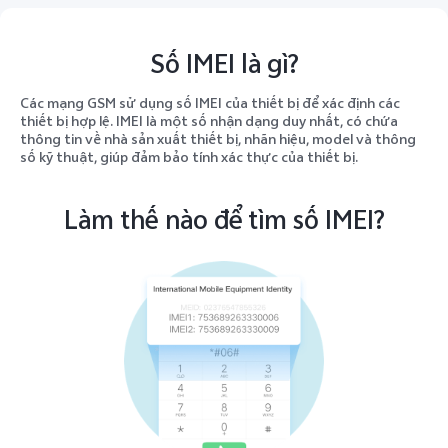
Số IMEI là gì?
Việt Nam | Chọn quốc gia/khu vực
Các mạng GSM sử dụng số IMEI của thiết bị để xác định các
thiết bị hợp lệ. IMEI là một số nhận dạng duy nhất, có chứa
thông tin về nhà sản xuất thiết bị, nhãn hiệu, model và thông
số kỹ thuật, giúp đảm bảo tính xác thực của thiết bị.
Làm thế nào để tìm số IMEI?