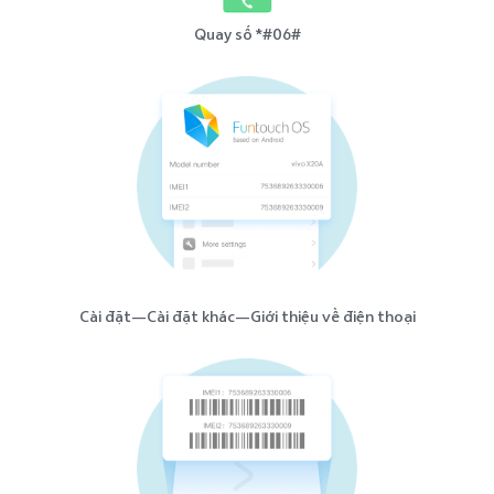
Quay số *#06#
Cài đặt—Cài đặt khác—Giới thiệu về điện thoại