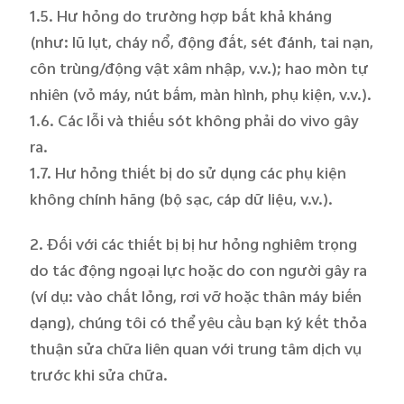
1.5. Hư hỏng do trường hợp bất khả kháng
(như: lũ lụt, cháy nổ, động đất, sét đánh, tai nạn,
côn trùng/động vật xâm nhập, v.v.); hao mòn tự
nhiên (vỏ máy, nút bấm, màn hình, phụ kiện, v.v.).
1.6. Các lỗi và thiếu sót không phải do vivo gây
ra.
1.7. Hư hỏng thiết bị do sử dụng các phụ kiện
không chính hãng (bộ sạc, cáp dữ liệu, v.v.).
2. Đối với các thiết bị bị hư hỏng nghiêm trọng
do tác động ngoại lực hoặc do con người gây ra
(ví dụ: vào chất lỏng, rơi vỡ hoặc thân máy biến
dạng), chúng tôi có thể yêu cầu bạn ký kết thỏa
thuận sửa chữa liên quan với trung tâm dịch vụ
trước khi sửa chữa.