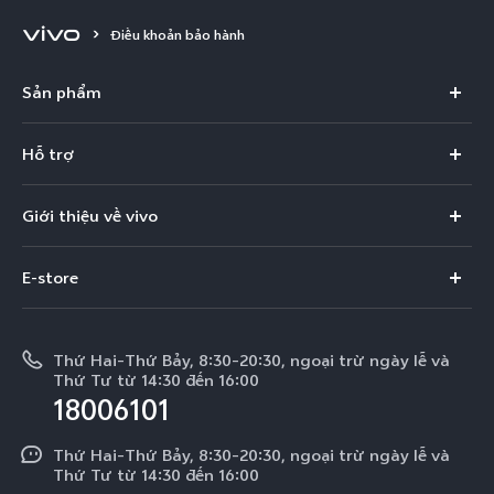
Điều khoản bảo hành
Sản phẩm
X300 Pro
Hỗ trợ
X300
Câu hỏi thường gặp
Giới thiệu về vivo
V60
Trung tâm dịch vụ
Thông tin
V60 Lite 5G
E-store
Funtouch OS
Tin tức
V50 Lite 5G
E-store
Cập nhật hệ thống
Thông báo pháp lý
V50 Lite
Thứ Hai-Thứ Bảy, 8:30-20:30, ngoại trừ ngày lễ và
Tra cứu giá linh kiện
Thứ Tư từ 14:30 đến 16:00
Về chúng tôi
18006101
Y39 5G
Xác thực bằng IMEI
Trung tâm Quyền riêng tư của vivo
Y29
Thứ Hai-Thứ Bảy, 8:30-20:30, ngoại trừ ngày lễ và
Dịch vụ cuộc hẹn
Thứ Tư từ 14:30 đến 16:00
Tính Bền Vững