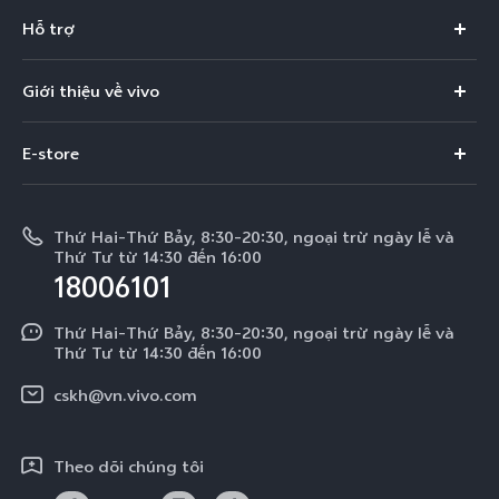
X300 Pro
Hỗ trợ
X300
Câu hỏi thường gặp
Giới thiệu về vivo
V60
Trung tâm dịch vụ
Thông tin
V60 Lite 5G
E-store
Funtouch OS
Tin tức
V50 Lite 5G
E-store
Cập nhật hệ thống
Thông báo pháp lý
V50 Lite
Thứ Hai-Thứ Bảy, 8:30-20:30, ngoại trừ ngày lễ và
Tra cứu giá linh kiện
Thứ Tư từ 14:30 đến 16:00
Về chúng tôi
18006101
Y39 5G
Xác thực bằng IMEI
Trung tâm Quyền riêng tư của vivo
Y29
Thứ Hai-Thứ Bảy, 8:30-20:30, ngoại trừ ngày lễ và
Dịch vụ cuộc hẹn
Thứ Tư từ 14:30 đến 16:00
Tính Bền Vững
Y19s Pro
Truy vấn tiến độ sửa chữa
cskh@vn.vivo.com
Y04
Prize-giving Quiz
Theo dõi chúng tôi
Chính sách bảo hành của vivo