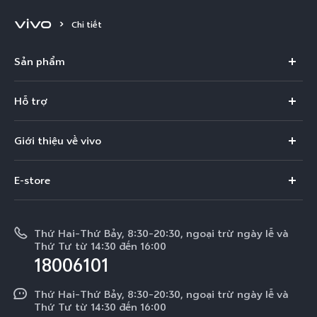
Chi tiết
Sản phẩm
X300 Pro
Hỗ trợ
X300
Câu hỏi thường gặp
Giới thiệu về vivo
V60
Trung tâm dịch vụ
Thông tin
V60 Lite 5G
E-store
Funtouch OS
Tin tức
V50 Lite 5G
E-store
Cập nhật hệ thống
Thông báo pháp lý
V50 Lite
Thứ Hai-Thứ Bảy, 8:30-20:30, ngoại trừ ngày lễ và
Tra cứu giá linh kiện
Thứ Tư từ 14:30 đến 16:00
Về chúng tôi
18006101
Y39 5G
Xác thực bằng IMEI
Trung tâm Quyền riêng tư của vivo
Y29
Thứ Hai-Thứ Bảy, 8:30-20:30, ngoại trừ ngày lễ và
Dịch vụ cuộc hẹn
Thứ Tư từ 14:30 đến 16:00
Tính Bền Vững