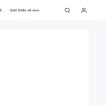
S
Giới thiệu về vivo
0 FE
Y31d
mới
mới