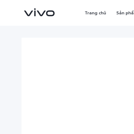
Trang chủ
Sản ph
X300 Ultra
X300 Pro
mới