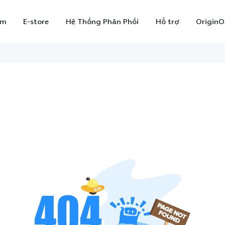
ẩm
E-store
Hệ Thống Phân Phối
Hỗ trợ
OriginO
X300
V70
V7
mới