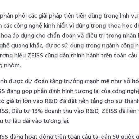
 phân phối các giải pháp tiên tiến dùng trong lĩnh 
h các công nghệ kính hiển vi dùng trong khoa học đ
hoa áp dụng cho chẩn đoán và điều trị trong nhãn 
 nghệ quang khắc, được sử dụng trong ngành công n
hương hiệu ZEISS cũng dần thịnh hành trên toàn cầ
ng nhòm.
gành được dự đoán tăng trưởng mạnh mẽ như số hó
SS đang góp phần định hình tương lai của công nghệ 
ó giá trị lớn vào R&D đã đặt nền tảng cho sự thà
ISS. Đầu tư 13% doanh thu vào R&D, ZEISS đã liên tụ
 tư lâu dài vào tương lai.
ISS đang hoạt động trên toàn cầu tại gần 50 quốc g