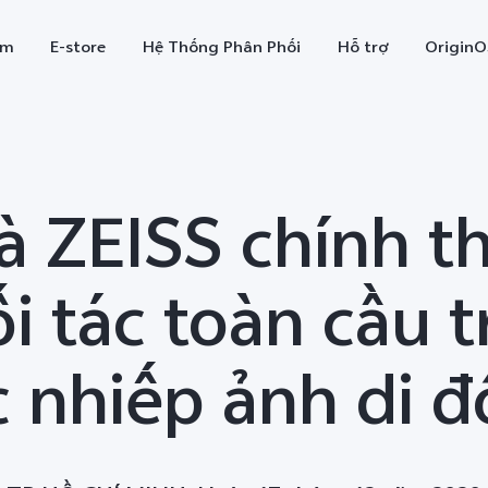
ẩm
E-store
Hệ Thống Phân Phối
Hỗ trợ
OriginO
à ZEISS chính t
i tác toàn cầu t
 nhiếp ảnh di 
X300
V70
V7
mới