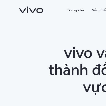
Trang chủ
Sản ph
vivo v
thành đố
vực
X300 Ultra
X300 Pro
mới