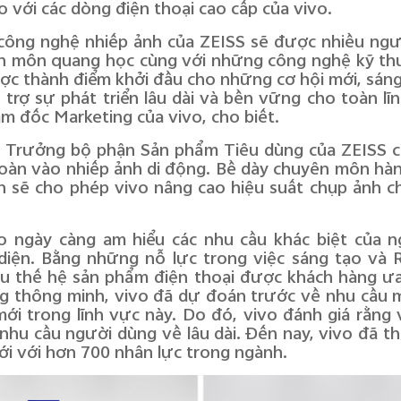
 với các dòng điện thoại cao cấp của vivo.
công nghệ nhiếp ảnh của ZEISS sẽ được nhiều ngư
 môn quang học cùng với những công nghệ kỹ thuậ
ược thành điểm khởi đầu cho những cơ hội mới, sáng
 trợ sự phát triển lâu dài và bền vững cho toàn lĩ
ám đốc Marketing của vivo, cho biết.
, Trưởng bộ phận Sản phẩm Tiêu dùng của ZEISS ch
toàn vào nhiếp ảnh di động. Bề dày chuyên môn hàn
 sẽ cho phép vivo nâng cao hiệu suất chụp ảnh c
o ngày càng am hiểu các nhu cầu khác biệt của
diện. Bằng những nỗ lực trong việc sáng tạo và
iều thế hệ sản phẩm điện thoại được khách hàng ư
ộng thông minh, vivo đã dự đoán trước về nhu cầu
ới trong lĩnh vực này. Do đó, vivo đánh giá rằng v
nhu cầu người dùng về lâu dài. Đến nay, vivo đã t
iới với hơn 700 nhân lực trong ngành.