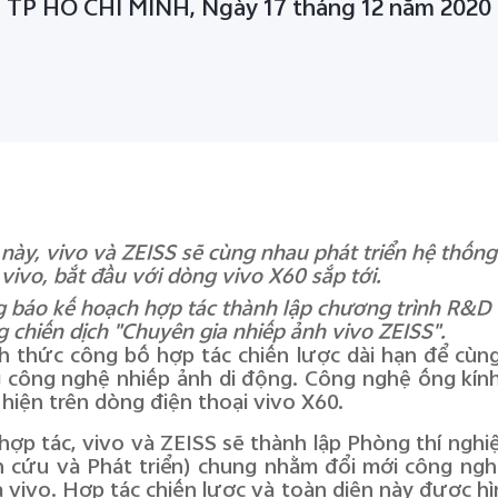
TP HỒ CHÍ MINH, Ngày 17 tháng 12 năm 2020
 này, vivo và ZEISS sẽ cùng nhau phát triển hệ thốn
vivo, bắt đầu với dòng vivo X60 sắp tới.
g báo kế hoạch hợp tác thành lập chương trình R&D
g chiến dịch "Chuyên gia nhiếp ảnh vivo ZEISS".
h thức công bố hợp tác chiến lược dài hạn để cùng
g công nghệ nhiếp ảnh di động. Công nghệ ống kính
 hiện trên dòng điện thoại vivo X60.
ợp tác, vivo và ZEISS sẽ thành lập Phòng thí nghi
n cứu và Phát triển) chung nhằm đổi mới công ng
 vivo. Hợp tác chiến lược và toàn diện này được h