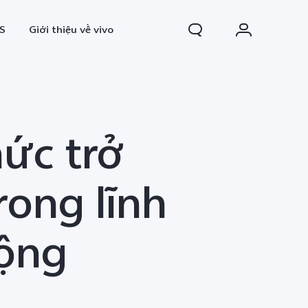
S
Giới thiệu về vivo
hức trở
rong lĩnh
động
0 FE
Y31d
mới
mới